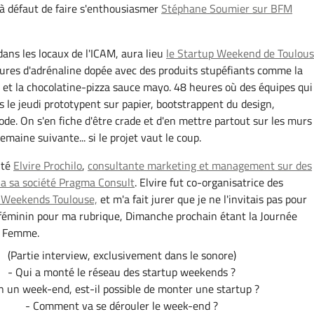
à défaut de faire s'enthousiasmer
Stéphane Soumier sur BFM
ans les locaux de l'ICAM, aura lieu
le Startup Weekend de Toulous
res d'adrénaline dopée avec des produits stupéfiants comme la
e et la chocolatine-pizza sauce mayo. 48 heures où des équipes qui
s le jeudi prototypent sur papier, bootstrappent du design,
de. On s'en fiche d'être crade et d'en mettre partout sur les murs 
semaine suivante... si le projet vaut le coup.
ité
Elvire Prochilo
,
consultante marketing et management sur des
ia sa société Pragma Consult
. Elvire fut co-organisatrice des
 Weekends Toulouse,
et m'a fait jurer que je ne l'invitais pas pour
 féminin pour ma rubrique, Dimanche prochain étant la Journée
a Femme.
(Partie interview, exclusivement dans le sonore)
- Qui a monté le réseau des startup weekends ?
n un week-end, est-il possible de monter une startup ?
- Comment va se dérouler le week-end ?