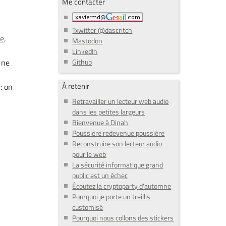
Me contacter
Txwitter @dascritch
e,
Mastodon
LinkedIn
Github
 ne
À retenir
: on
Retravailler un lecteur web audio
dans les petites largeurs
Bienvenue à Dinah
Poussière redevenue poussière
Reconstruire son lecteur audio
pour le web
La sécurité informatique grand
public est un échec
Écoutez la cryptoparty d'automne
Pourquoi je porte un treillis
customisé
Pourquoi nous collons des stickers