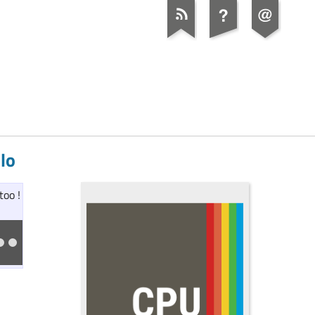
lo
too !