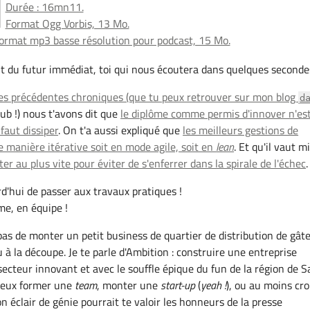
Durée : 16mn11.
Format Ogg Vorbis, 13 Mo.
ormat mp3 basse résolution pour podcast, 15 Mo.
nt du futur immédiat, toi qui nous écoutera dans quelques seconde
es précédentes chroniques (que tu peux retrouver sur mon blog
d
ub !) nous t'avons dit que
le diplôme comme permis d'innover n'es
 faut dissiper
. On t'a aussi expliqué que
les meilleurs gestions de
e manière itérative soit en mode agile, soit en
lean
. Et qu'il vaut m
er au plus vite pour éviter de s'enferrer dans la spirale de l'échec
.
rd'hui de passer aux travaux pratiques !
ime, en équipe !
 pas de monter un petit business de quartier de distribution de gât
 à la découpe. Je te parle d'Ambition : construire une entreprise
ecteur innovant et avec le souffle épique du fun de la région de S
 peux former une
team
, monter une
start-up
(
yeah !
), ou au moins cro
 éclair de génie pourrait te valoir les honneurs de la presse