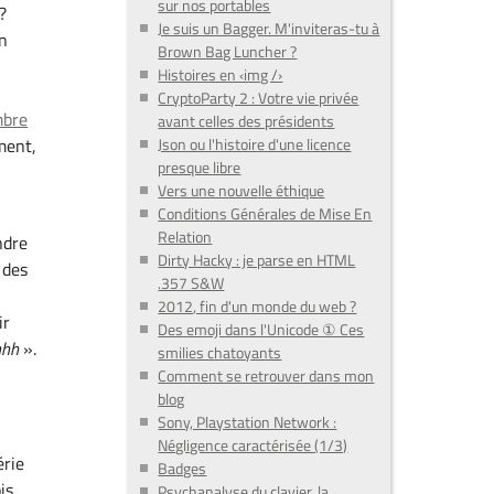
sur nos portables
?
Je suis un Bagger. M'inviteras-tu à
n
Brown Bag Luncher ?
Histoires en ‹img /›
CryptoParty 2 : Votre vie privée
mbre
avant celles des présidents
Json ou l'histoire d'une licence
ment,
presque libre
Vers une nouvelle éthique
Conditions Générales de Mise En
Relation
ndre
Dirty Hacky : je parse en HTML
 des
.357 S&W
2012, fin d'un monde du web ?
ir
Des emoji dans l'Unicode ① Ces
hhh
».
smilies chatoyants
Comment se retrouver dans mon
blog
Sony, Playstation Network :
Négligence caractérisée (1/3)
érie
Badges
is
Psychanalyse du clavier, la