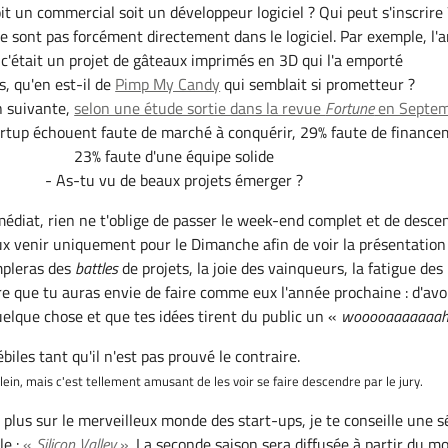
oit un commercial soit un développeur logiciel ? Qui peut s'inscrire 
e sont pas forcément directement dans le logiciel. Par exemple, l'a
 c'était un projet de gâteaux imprimés en 3D qui l'a emporté
rs, qu'en est-il de
Pimp My Candy
qui semblait si prometteur ?
n suivante,
selon une étude sortie dans la revue
Fortune
en Septe
rtup échouent faute de marché à conquérir, 29% faute de finance
23% faute d'une équipe solide
- As-tu vu de beaux projets émerger ?
édiat, rien ne t'oblige de passer le week-end complet et de desce
eux venir uniquement pour le Dimanche afin de voir la présentation
mpleras des
battles
de projets, la joie des vainqueurs, la fatigue des
re que tu auras envie de faire comme eux l'année prochaine : d'avo
elque chose et que tes idées tirent du public un «
wooooaaaaaaa
ébiles tant qu'il n'est pas prouvé le contraire.
plein, mais c'est tellement amusant de les voir se faire descendre par le jury.
 plus sur le merveilleux monde des start-ups, je te conseille une s
le :
«
Silicon Valley
»
. La seconde saison sera diffusée à partir du mo