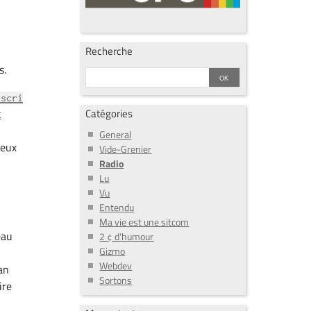
Recherche
s.
ascri
Catégories
t
General
ieux
Vide-Grenier
Radio
Lu
Vu
Entendu
Ma vie est une sitcom
eau
2 ¢ d'humour
Gizmo
Webdev
an
Sortons
ire