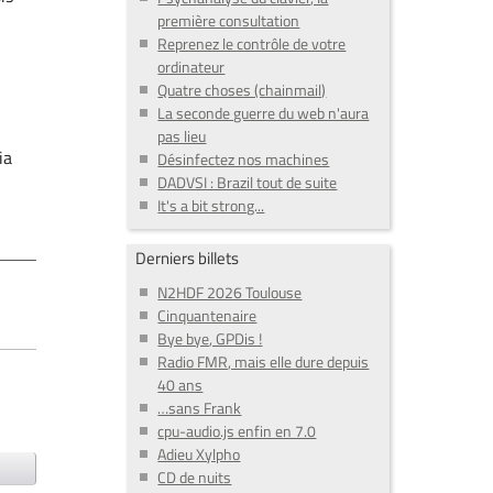
première consultation
Reprenez le contrôle de votre
ordinateur
Quatre choses (chainmail)
La seconde guerre du web n'aura
pas lieu
ia
Désinfectez nos machines
DADVSI : Brazil tout de suite
It's a bit strong...
Derniers billets
N2HDF 2026 Toulouse
Cinquantenaire
Bye bye, GPDis !
Radio FMR, mais elle dure depuis
40 ans
…sans Frank
cpu-audio.js enfin en 7.0
Adieu Xylpho
CD de nuits