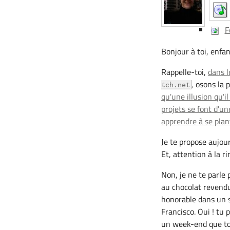
F
Bonjour à toi, enfa
Rappelle-toi,
dans l
,
osons la p
tch.net
qu'une illusion qu'il
projets se font d'un
apprendre à se plant
Je te propose aujou
Et, attention à la r
Non, je ne te parle
au chocolat revendu
honorable dans un s
Francisco. Oui ! tu
un week-end que ton