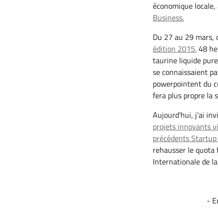
économique locale, 
Business.
Du 27 au 29 mars, d
édition 2015.
48 heu
taurine liquide pur
se connaissaient pa
powerpointent du co
fera plus propre la 
Aujourd'hui, j'ai inv
projets innovants v
précédents Startup
rehausser le quota
Internationale de l
- E