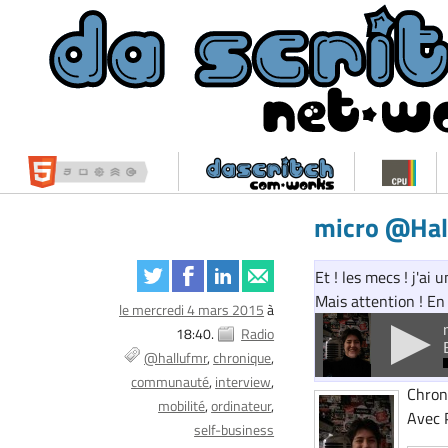
micro @Hall
Et ! les mecs ! j'ai
Mais attention ! En
le mercredi 4 mars 2015
à
18:40.
Radio
@hallufmr
chronique
communauté
interview
Chron
mobilité
ordinateur
Avec P
self-business