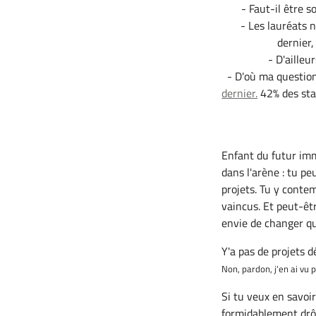
- Faut-il être s
- Les lauréats n
dernier,
- D'ailleu
- D'où ma questio
dernier.
42% des sta
Enfant du futur imm
dans l'arène : tu p
projets. Tu y conte
vaincus. Et peut-êt
envie de changer qu
Y'a pas de projets d
Non, pardon, j'en ai vu 
Si tu veux en savoir
formidablement drô