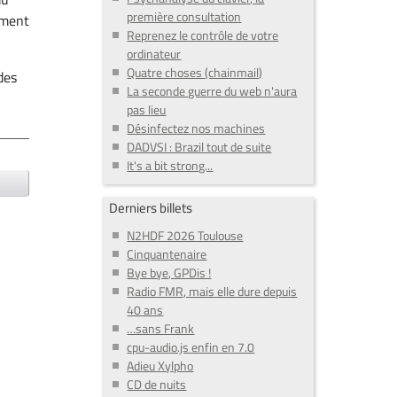
première consultation
ement
Reprenez le contrôle de votre
ordinateur
Quatre choses (chainmail)
des
La seconde guerre du web n'aura
pas lieu
Désinfectez nos machines
DADVSI : Brazil tout de suite
It's a bit strong...
Derniers billets
N2HDF 2026 Toulouse
Cinquantenaire
Bye bye, GPDis !
Radio FMR, mais elle dure depuis
40 ans
…sans Frank
cpu-audio.js enfin en 7.0
Adieu Xylpho
CD de nuits