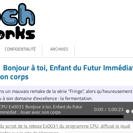
CONFIDENTIALITÉ
ARCHIVES
Bonjour à toi, Enfant du Futur Immédiat
son corps
ans un mauvais remake de la série “Fringe”, alors qu'heureusement
nu à son domaine d'excellence : la fermentation.
du script de la
release
Ex0031 du programme CPU, diffusé le Jeudi