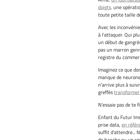
doigts,
une opérati
toute petite taille d
Avec les inconvénie
à l'attaquer. Qui pl
un début de gangrèn
pas un marron genre
registre du commerc
Imaginez ce que do
manque de neurones 
n'arrive plus à suiv
greffés
transformer 
N'essaie pas de te f
Enfant du Futur Imm
prise data,
en référ
suffit d'attendre..
de hanche ou un so