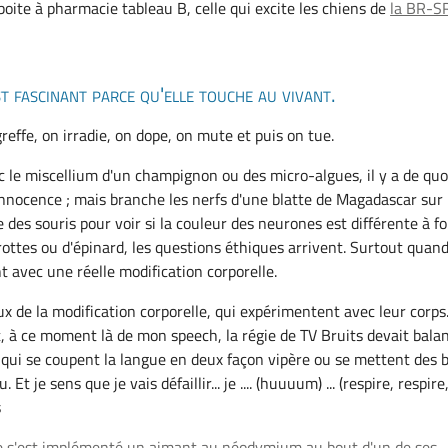
oite à pharmacie tableau B, celle qui excite les chiens de
la BR-S
t fascinant parce qu'elle touche au vivant.
greffe, on irradie, on dope, on mute et puis on tue.
c le miscellium d'un champignon ou des micro-algues, il y a de quo
nnocence ; mais branche les nerfs d'une blatte de Magadascar sur
des souris pour voir si la couleur des neurones est différente à f
rottes ou d'épinard, les questions éthiques arrivent. Surtout quand
t avec une réelle modification corporelle.
ieux de la modification corporelle, qui expérimentent avec leur corps
 à ce moment là de mon speech, la régie de TV Bruits devait bala
qui se coupent la langue en deux façon vipère ou se mettent des b
 Et je sens que je vais défaillir... je .... (huuuum) ... (respire, respire
s
te s'est implémenté un aimant au néodymium au bout d'un de ses