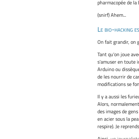
pharmacopée de la b
(snirf) Ahem...
Le bio-hacking es
On fait grandir, on 
Tant qu'on joue ave
s'amuser en toute i
Arduino ou dissèque 
de les nourrir de ca
modifications se fon
Il y a aussi les fur
Alors, normalement,
des images de gens 
en acier sous la peau.
respire). Je reprend
Ainsi,
un journalis