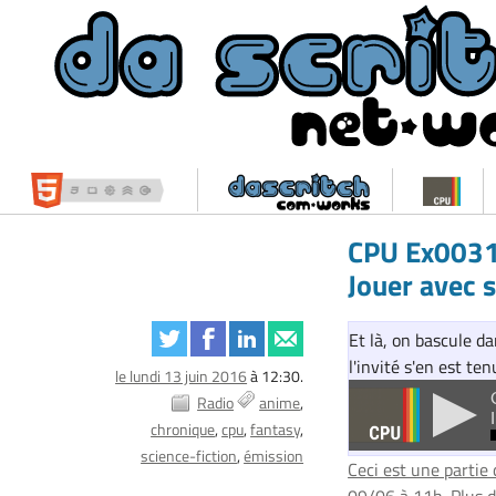
CPU Ex0031 
Jouer avec 
Et là, on bascule d
l'invité s'en est te
le lundi 13 juin 2016
à 12:30.
Radio
anime
chronique
cpu
fantasy
science-fiction
émission
Ceci est une partie 