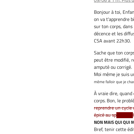
09/06 à 11h. Plus d'
Bonjour à toi, Enfa
on va t'apprendre bi
sur ton corps, dans 
décence et les diffu
CSA avant 22h30.
Sache que ton corps
peut être modifié,
amputé ou corrigé.
Moi même je suis u
même falloir que je cha
À vraie dire, quand
corps. Bon, le probl
reprendre un cycle 
épicé au sp█████l
NON MAIS QUI QUI M'
Bref, tenir cette éd