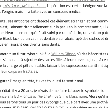
on
très
en vogue
il y a 3 ans.
L'opération est certes bénigne vue la
e l'engin, mais il l'a faite avec un concours médical.
nts : ses anticorps ont détecté cet élément étranger, et ont com
us est, l'aimant tirait tellement sur la peau en la compressant qu'il 
e. Heureusement qu'il était suivi par un médecin, un vrai, un pat
 Black Jack ou un cabinet dentaire au rabais rayé des cadres et d
e en laissant des clients sans dents.
nnerait un futur cyberpunk à la
William Gibson
où des hédonistes 
s'amusent à rajouter des cartes filles à leur cerveau, jusqu'à ce q
re la charge et pête un cable, laissant les coprocesseurs arithméti
leur corps en fractales
.
igurer l'image en tête, tu vas toi aussi te sentir mal.
édiat, il y a 20 ans, je rêvais de me faire tatouer le symbole d'un
ence à la BD «
Ghost In The Shell
» de Shirō Masamune
. Alors qu'il 
. Nous serons tous un jour des cyborgs quelque part avec une proth
notone. JE DISAIS
UN SO NO TO NEUH
. Le biohacking va au-delà 