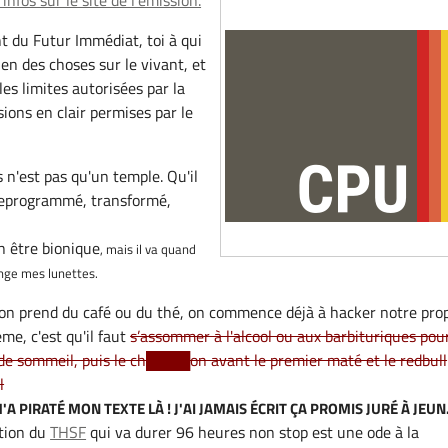
infos sur le site de l'émission.
nt du Futur Immédiat, toi à qui
en des choses sur le vivant, et
les limites autorisées par la
sions en clair permises par le
 n'est pas qu'un temple. Qu'il
 reprogrammé, transformé,
n être bionique
, mais il va quand
nge mes lunettes.
 on prend du café ou du thé, on commence déjà à hacker notre pro
ème, c'est qu'il faut
s’assommer à l'alcool ou aux barbituriques pou
de sommeil, puis le ch████on avant le premier maté et le redbull
l
A PIRATÉ MON TEXTE LÀ ! J'AI JAMAIS ÉCRIT ÇA PROMIS JURÉ À JEUN
ition du
THSF
qui va durer 96 heures non stop est une ode à la