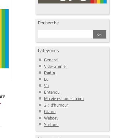
Recherche
Catégories
General
Vide-Grenier
Radio
Lu
Vu
Entendu
pre
Ma vie est une sitcom
r
2 ¢ d'humour
Gizmo
Webdev
Sortons
.