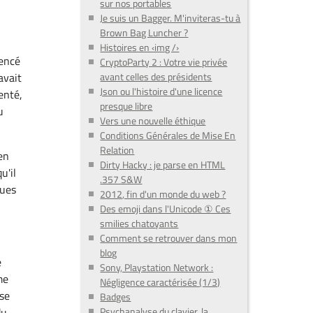
sur nos portables
Je suis un Bagger. M'inviteras-tu à
Brown Bag Luncher ?
Histoires en ‹img /›
mencé
CryptoParty 2 : Votre vie privée
avait
avant celles des présidents
Json ou l'histoire d'une licence
enté,
presque libre
u
Vers une nouvelle éthique
Conditions Générales de Mise En
Relation
en
Dirty Hacky : je parse en HTML
u'il
.357 S&W
ques
2012, fin d'un monde du web ?
Des emoji dans l'Unicode ① Ces
smilies chatoyants
Comment se retrouver dans mon
blog
e
Sony, Playstation Network :
me
Négligence caractérisée (1/3)
èse
Badges
du
Psychanalyse du clavier, la