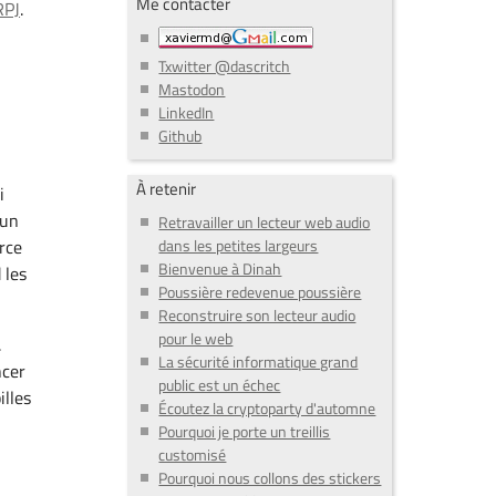
Me contacter
RPJ
.
Txwitter @dascritch
Mastodon
LinkedIn
Github
À retenir
i
 un
Retravailler un lecteur web audio
orce
dans les petites largeurs
Bienvenue à Dinah
 les
Poussière redevenue poussière
Reconstruire son lecteur audio
pour le web
.
La sécurité informatique grand
ncer
public est un échec
illes
Écoutez la cryptoparty d'automne
,
Pourquoi je porte un treillis
customisé
Pourquoi nous collons des stickers