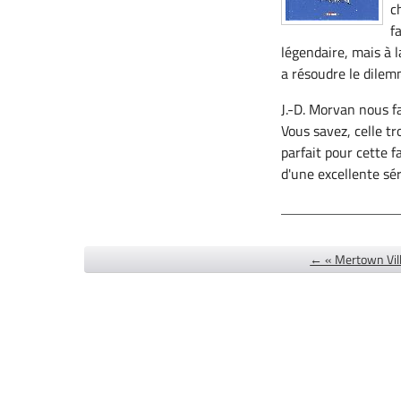
c
f
légendaire, mais à l
a résoudre le dilem
J.-D. Morvan nous fa
Vous savez, celle tr
parfait pour cette 
d'une excellente sér
← « Mertown Vill