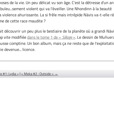
hoses de la vie. Un peu délicat vu son âge. C'est la détresse d'un a
abuleu...sement violent qui va l'éveiller. Une Nhondinn à la beauté
a violence ahurissante. La si frêle mais intrépide Nävis va-t-elle r
me de cette race maudite ?
it découvrir un peu plus le bestiaire de la planète où a grandi Nävi
op vite modifiée
dans le tome 1 de «
Sillage
»
. Le dessin de Muñuer
fausse comptine. Un bon album, mais ça ne reste que de l'exploitati
ie devenue... licence.
e #1: Lydia »
|
« Meka #2 : Outside » →