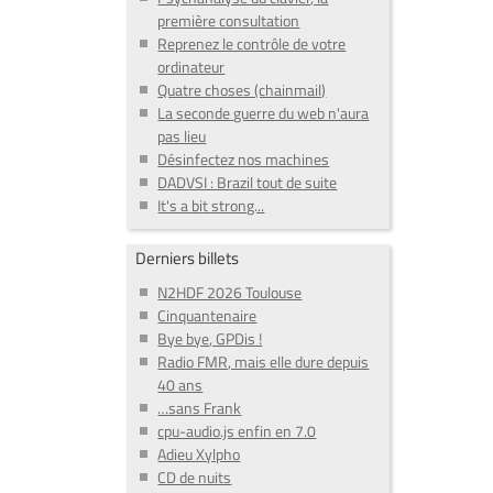
première consultation
Reprenez le contrôle de votre
ordinateur
Quatre choses (chainmail)
La seconde guerre du web n'aura
pas lieu
Désinfectez nos machines
DADVSI : Brazil tout de suite
It's a bit strong...
Derniers billets
N2HDF 2026 Toulouse
Cinquantenaire
Bye bye, GPDis !
Radio FMR, mais elle dure depuis
40 ans
…sans Frank
cpu-audio.js enfin en 7.0
Adieu Xylpho
CD de nuits