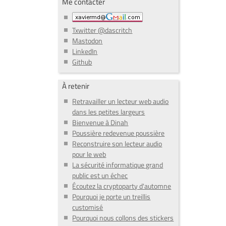
Me contacter
Txwitter @dascritch
Mastodon
LinkedIn
Github
À retenir
Retravailler un lecteur web audio
dans les petites largeurs
Bienvenue à Dinah
Poussière redevenue poussière
Reconstruire son lecteur audio
pour le web
La sécurité informatique grand
public est un échec
Écoutez la cryptoparty d'automne
Pourquoi je porte un treillis
customisé
Pourquoi nous collons des stickers