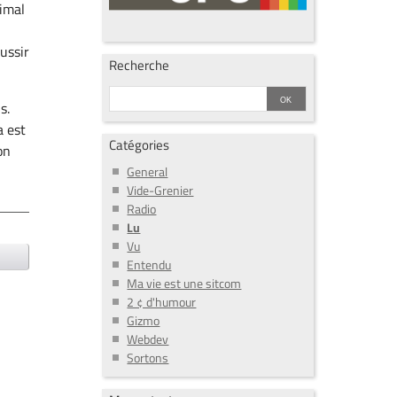
nimal
éussir
Recherche
s.
a est
Catégories
on
General
Vide-Grenier
Radio
Lu
Vu
Entendu
Ma vie est une sitcom
2 ¢ d'humour
Gizmo
Webdev
Sortons