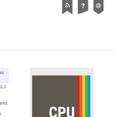
uis
i 3
ants.
s