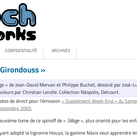
CONFIDENTIALITÉ
ARCHIVES
 Girondouss »
llage » de Jean-David Morvan et Philippe Buchet, dessiné par José-L
leurs par Christian Lerolle. Collection Néopolis, Delcourt.
otes de direct pour l'émission
« Supplément Week-End » du Samed
eptembre 2005.
euxième tome de ce spinoff de «
Sillage
», plus orienté pour les enf
yant adopté la tigronne Houyo, la gamine Nävis veut apprendre le