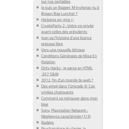
sur nos portables
Je suis un Bagger. M'inviteras-tu à
Brown Bag Luncher ?
Histoires en ‹img /›
CryptoParty 2 : Votre vie privée
avant celles des présidents
Json ou l'histoire d'une licence
presque libre
Vers une nouvelle éthique
Conditions Générales de Mise En
Relation
Dirty Hacky : je parse en HTML
.357 S&W
2012, fin d'un monde du web ?
Des emoji dans l'Unicode ① Ces
smilies chatoyants
Comment se retrouver dans mon
blog
Sony, Playstation Network :
Négligence caractérisée (1/3)
Badges
Psychanalyse du clavier, la