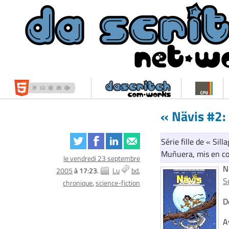
« Nävis #2:
Série fille de « Si
Muñuera, mis en cou
le vendredi 23 septembre
N
2005
à 17:23.
Lu
bd
S
chronique
science-fiction
D
A