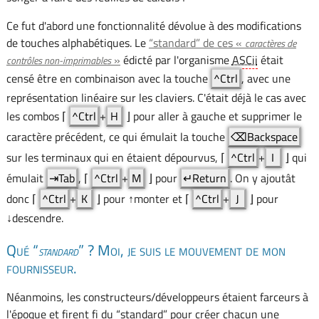
Ce fut d'abord une fonctionnalité dévolue à des modifications
de touches alphabétiques. Le
“standard” de ces «
caractères de
»
édicté par l'organisme
ASCii
était
contrôles non-imprimables
censé être en combinaison avec la touche
^Ctrl
, avec une
représentation linéaire sur les claviers. C'était déjà le cas avec
les combos ⌈
^Ctrl
+
H
⌋ pour aller à gauche et supprimer le
caractère précédent, ce qui émulait la touche
⌫Backspace
sur les terminaux qui en étaient dépourvus, ⌈
^Ctrl
+
I
⌋ qui
émulait
⇥Tab
, ⌈
^Ctrl
+
M
⌋ pour
↵Return
. On y ajoutât
donc ⌈
^Ctrl
+
K
⌋ pour ↑monter et ⌈
^Ctrl
+
J
⌋ pour
↓descendre.
Qué “
” ? Moi, je suis le mouvement de mon
standard
fournisseur.
Néanmoins, les constructeurs/développeurs étaient farceurs à
l'époque et firent fi du “standard” pour créer chacun une