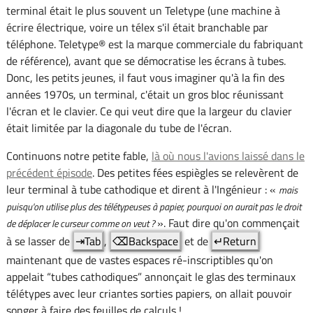
terminal était le plus souvent un Teletype (une machine à
écrire électrique, voire un télex s'il était branchable par
téléphone. Teletype® est la marque commerciale du fabriquant
de référence), avant que se démocratise les écrans à tubes.
Donc, les petits jeunes, il faut vous imaginer qu'à la fin des
années 1970s, un terminal, c'était un gros bloc réunissant
l'écran et le clavier. Ce qui veut dire que la largeur du clavier
était limitée par la diagonale du tube de l'écran.
Continuons notre petite fable,
là où nous l'avions laissé dans le
précédent épisode
. Des petites fées espiègles se relevèrent de
leur terminal à tube cathodique et dirent à l'Ingénieur : «
mais
puisqu'on utilise plus des télétypeuses à papier, pourquoi on aurait pas le droit
». Faut dire qu'on commençait
de déplacer le curseur comme on veut ?
à se lasser de
⇥Tab
,
⌫Backspace
et de
↵Return
maintenant que de vastes espaces ré-inscriptibles qu'on
appelait “tubes cathodiques” annonçait le glas des terminaux
télétypes avec leur criantes sorties papiers, on allait pouvoir
songer à faire des feuilles de calculs !