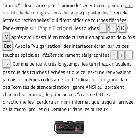
“norme” à leur sauce plus “commode”. On vit donc poindre
une
multitude de configurations
de ce que j'appelle des “croix de
lettres directionnelles” qui firent office de touches fléchées.
Par exemple
sur l'Apple
originel
, les touches
I
/
J
/
K
/
II
M
après avoir basculé en mode curseur en appuyant deux fois
Esc
. Avec la “vulgarisation” des interfaces écran, arriva des
touches spéciales,
dédiées
clairement sérigraphiées
↑
↓
←
→
. Comme pendant très longtemps, les terminaux n'avaient
pas tous des touches fléchées et que celles-ci ne renvoyaient
jamais les mêmes codes au Grand Ordinateur (au grand dam
des “comités de standardisation” genre ANSI qui sortaient
chacun leur norme), le principe des “croix de lettres
directionnelles” perdura en mini-informatique jusqu'à l'arrivée
de la micro “pro” et du Démineur dans les bureaux.