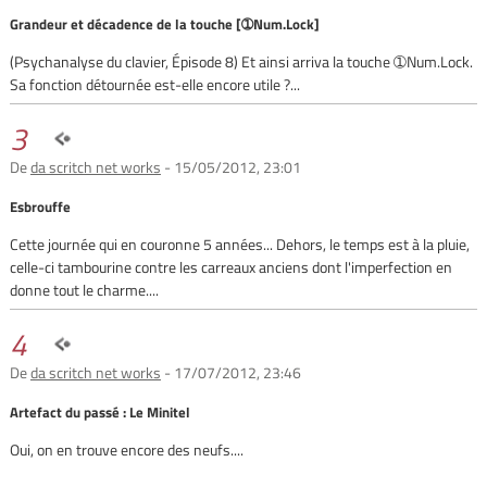
Grandeur et décadence de la touche [➀Num.Lock]
(Psychanalyse du clavier, Épisode 8) Et ainsi arriva la touche ➀Num.Lock.
Sa fonction détournée est-elle encore utile ?...
3
De
da scritch net works
- 15/05/2012, 23:01
Esbrouffe
Cette journée qui en couronne 5 années... Dehors, le temps est à la pluie,
celle-ci tambourine contre les carreaux anciens dont l'imperfection en
donne tout le charme....
4
De
da scritch net works
- 17/07/2012, 23:46
Artefact du passé : Le Minitel
Oui, on en trouve encore des neufs....