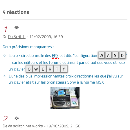
4 réactions
1
De
Da Scritch
- 12/02/2009, 16:39
Deux précisions manquantes :
la croix directionnelle des
FPS
est dite “configuration
W
A
S
D
”
... car les éditeurs et les forums estiment par défaut que vous utilisez
un clavier
Q
W
E
R
T
Y
L'une des plus impressionnantes croix directionnelles que j'ai vu sur
un clavier était sur les ordinateurs Sony à la norme MSX
2
De
da scritch net works
- 19/10/2009, 21:50