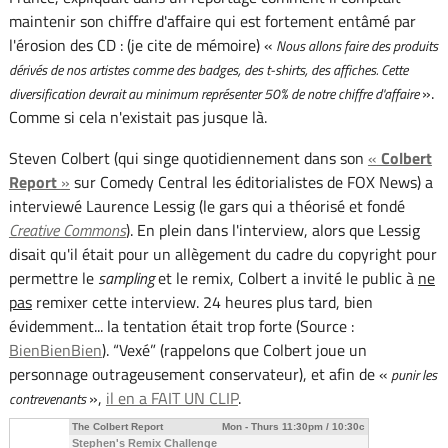
maintenir son chiffre d'affaire qui est fortement entâmé par
l'érosion des CD : (je cite de mémoire) «
Nous allons faire des produits
dérivés de nos artistes comme des badges, des t-shirts, des affiches. Cette
».
diversification devrait au minimum représenter 50% de notre chiffre d'affaire
Comme si cela n'existait pas jusque là.
Steven Colbert (qui singe quotidiennement dans son
«
Colbert
Report
»
sur Comedy Central les éditorialistes de FOX News) a
interviewé Laurence Lessig (le gars qui a théorisé et fondé
Creative Commons
). En plein dans l'interview, alors que Lessig
disait qu'il était pour un allègement du cadre du copyright pour
permettre le
sampling
et le remix, Colbert a invité le public à
ne
pas
remixer cette interview. 24 heures plus tard, bien
évidemment... la tentation était trop forte (Source :
BienBienBien
). “Vexé” (rappelons que Colbert joue un
personnage outrageusement conservateur), et afin de «
punir les
»,
il en a FAIT UN CLIP
.
contrevenants
The Colbert Report
Mon - Thurs 11:30pm / 10:30c
Stephen's Remix Challenge