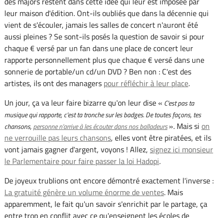
des majors restent dans cette idée qui leur est imposée par
leur maison d'édition. Ont-ils oubliés que dans la décennie qui
vient de s'écouler, jamais les salles de concert n'auront été
aussi pleines ? Se sont-ils posés la question de savoir si pour
chaque € versé par un fan dans une place de concert leur
rapporte personnellement plus que chaque € versé dans une
sonnerie de portable/un cd/un DVD ? Ben non : C'est des
artistes, ils ont des managers
pour réfléchir à leur place
.
Un jour, ça va leur faire bizarre qu'on leur dise «
C'est pas ta
musique qui rapporte, c'est ta tronche sur les badges. De toutes façons, tes
». Mais si
on
chansons,
personne n'arrive à les écouter dans nos balladeurs
ne verrouille pas leurs chansons
, elles vont être piratées, et ils
vont jamais gagner d'argent, voyons ! Allez,
signez ici monsieur
le Parlementaire pour faire passer la loi Hadopi
.
De joyeux trublions ont encore démontré exactement l'inverse :
La gratuité génère un volume énorme de ventes
. Mais
apparemment, le fait qu'un savoir s'enrichit par le partage, ça
entre trop en conflit avec ce qu'enseignent les écoles de