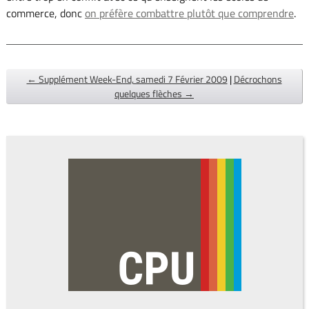
commerce, donc
on préfère combattre plutôt que comprendre
.
← Supplément Week-End, samedi 7 Février 2009
|
Décrochons
quelques flèches →