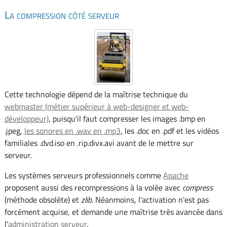
La compression côté serveur
Cette technologie dépend de la maîtrise technique du
webmaster (métier supérieur à web-designer et web-
développeur)
, puisqu'il faut compresser les images .bmp en
.jpeg,
les sonores en .wav en .mp3
, les .doc en .pdf et les vidéos
familiales .dvd.iso en .rip.divx.avi avant de le mettre sur
serveur.
Les systèmes serveurs professionnels comme
Apache
proposent aussi des recompressions à la volée avec
compress
(méthode obsolète) et
zlib
. Néanmoins, l'activation n'est pas
forcément acquise, et demande une maîtrise très avancée dans
l'
administration serveur
.