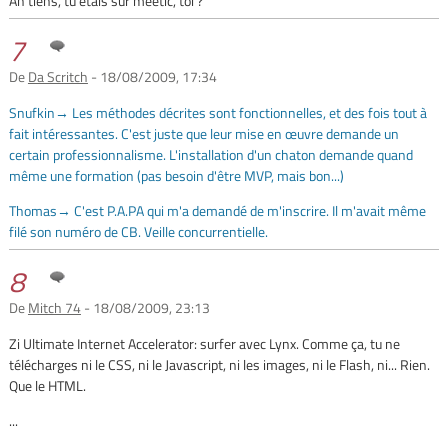
Ah tiens, tu étais sur meetic, toi ?
7
De
Da Scritch
- 18/08/2009, 17:34
Snufkin→ Les méthodes décrites sont fonctionnelles, et des fois tout à
fait intéressantes. C'est juste que leur mise en œuvre demande un
certain professionnalisme. L'installation d'un chaton demande quand
même une formation (pas besoin d'être MVP, mais bon...)
Thomas→ C'est P.A.PA qui m'a demandé de m'inscrire. Il m'avait même
filé son numéro de CB. Veille concurrentielle.
8
De
Mitch 74
- 18/08/2009, 23:13
Zi Ultimate Internet Accelerator: surfer avec Lynx. Comme ça, tu ne
télécharges ni le CSS, ni le Javascript, ni les images, ni le Flash, ni... Rien.
Que le HTML.
...