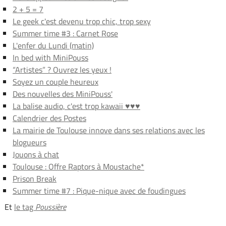
2 + 5 = 7
Le geek c'est devenu trop chic, trop sexy
Summer time #3 : Carnet Rose
L'enfer du Lundi (matin)
In bed with MiniPouss
“Artistes” ? Ouvrez les yeux !
Soyez un couple heureux
Des nouvelles des MiniPouss'
La balise audio, c'est trop kawaii ♥♥♥
Calendrier des Postes
La mairie de Toulouse innove dans ses relations avec les
blogueurs
Jouons à chat
Toulouse : Offre Raptors à Moustache*
Prison Break
Summer time #7 : Pique-nique avec de foudingues
Et
le tag
Poussière