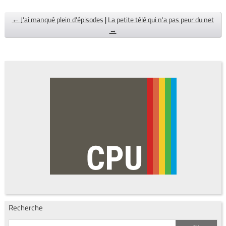
← J'ai manqué plein d'épisodes
|
La petite télé qui n'a pas peur du net
→
Recherche