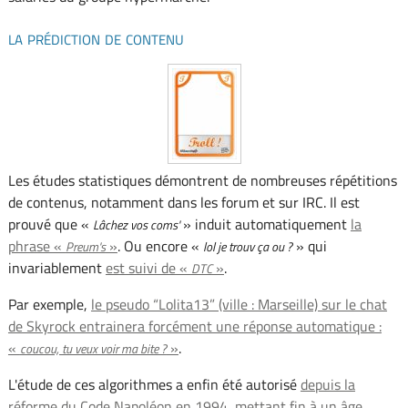
la prédiction de contenu
Les études statistiques démontrent de nombreuses répétitions
de contenus, notamment dans les forum et sur IRC. Il est
prouvé que «
» induit automatiquement
la
Lâchez vos coms'
phrase «
»
. Ou encore «
» qui
Preum's
lol je trouv ça ou ?
invariablement
est suivi de «
»
.
DTC
Par exemple,
le pseudo “Lolita13” (ville : Marseille) sur le chat
de Skyrock entrainera forcément une réponse automatique :
«
»
.
coucou, tu veux voir ma bite ?
L'étude de ces algorithmes a enfin été autorisé
depuis la
réforme du Code Napoléon en 1994, mettant fin à un âge