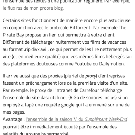
l'ensemble des textes d'une publication régulière. Par exemple,
le flux rss de mon propre blog
.
Certains sites fonctionnent de manière encore plus astucieuse
en conjonction avec le protocole BitTorrent. Par exemple The
Pirate Bay propose un lien qui permettra à votre client
BitTorrent de télécharger nuitemment vos films de vacances
au format .rip.divx.avi , ce qui permet de les lire nettement plus
vite (et en meilleure qualité) que vos mêmes films hébergés sur
des plateformes douteuses comme Youtube ou Dailymotion.
Il arrive aussi que des proxies (pluriel de
proxy
) d'entreprises
fassent un préchargement lors de la première visite d'un site.
Par exemple, le proxy de l'intranet de Carrefour télécharge
l'ensemble du site dascritch.net (6 Go de sonores inclus) si un
employé a tapé une requête google qui l'a emmené sur une de
mes pages.
Avantage :
l'ensemble de la saison
du
Supplément Week-End
V
pourrait être immédiatement écouté par l'ensemble des
salariés du groupe hypermarché.