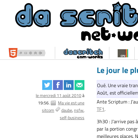
Le jour le p
Oué. Une vraie tran
Août, est officielle
le mercredi 11 août 2010
à
Ante Scriptum : J'a
19:56.
Ma vie est une
TF1
.
sitcom
daube
nsfw
self-business
3h30 : J'arrive pas 
par la portion congr
meilleures places. 