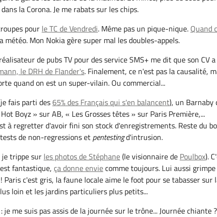
 dans la Corona. Je me rabats sur les chips.
 troupes pour
le TC de Vendredi
. Même pas un pique-nique.
Quand c
 la météo. Mon Nokia gère super mal les doubles-appels.
réalisateur de pubs TV pour des service SMS+ me dit que son CV a
mann, le DRH de Flander's
. Finalement, ce n'est pas la causalité, m
porte quand on est un super-vilain. Ou commercial...
je fais parti des
65% des Français qui s'en balancent
), un Barnaby 
 Hot Boyz » sur AB, « Les Grosses têtes » sur Paris Première,...
st à regretter d'avoir fini son stock d'enregistrements. Reste du b
e tests de non-regressions et
pentesting
d'intrusion.
 je trippe sur
les photos de Stéphane
(le visionnaire de
Poulbox
). C
c'est fantastique,
ça donne envie
comme toujours. Lui aussi grimpe
! Paris c'est gris, la faune locale aime le foot pour se tabasser sur 
us loin et les jardins particuliers plus petits...
: je me suis pas assis de la journée sur le trône... Journée chiante 