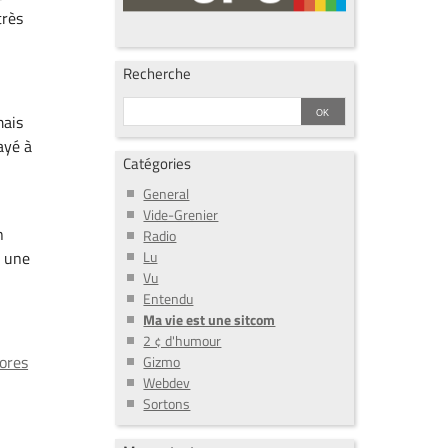
très
Recherche
mais
ayé à
Catégories
General
Vide-Grenier
n
Radio
Lu
r une
Vu
Entendu
Ma vie est une sitcom
2 ¢ d'humour
ores
Gizmo
Webdev
Sortons