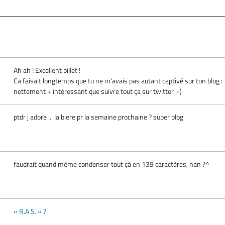
Ah ah ! Excellent billet !
Ca faisait longtemps que tu ne m'avais pas autant captivé sur ton blog :
nettement + intéressant que suivre tout ça sur twitter :-)
ptdr j adore ... la biere pr la semaine prochaine ? super blog
faudrait quand même condenser tout çà en 139 caractères, nan ?^
« R.A.S. » ?