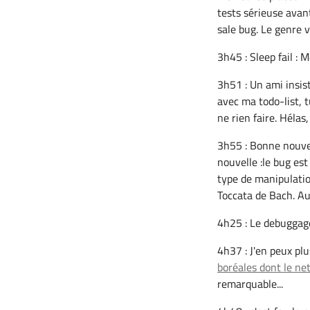
tests sérieuse avan
sale bug. Le genre vi
3h45 : Sleep fail : 
3h51 : Un ami insis
avec ma todo-list, t
ne rien faire. Hélas,
3h55 : Bonne nouvel
nouvelle :le bug est 
type de manipulatio
Toccata de Bach. Au 
4h25 : Le debuggage 
4h37 : J'en peux plu
boréales dont le ne
remarquable...