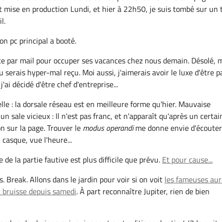
t mise en production Lundi, et hier à 22h50, je suis tombé sur un 
l.
Mon pc principal a booté.
te par mail pour occuper ses vacances chez nous demain. Désolé, 
u serais hyper-mal reçu. Moi aussi, j'aimerais avoir le luxe d'être p
 j'ai décidé d'être chef d'entreprise...
le : la dorsale réseau est en meilleure forme qu'hier. Mauvaise
un sale vicieux : Il n'est pas franc, et n'apparaît qu'après un certai
n sur la page. Trouver le
modus operandi
me donne envie d'écoute
casque, vue l'heure...
de la partie fautive est plus difficile que prévu.
Et pour cause...
s. Break. Allons dans le jardin pour voir si on voit
les fameuses aur
t bruisse depuis samedi
. À part reconnaître Jupiter, rien de bien