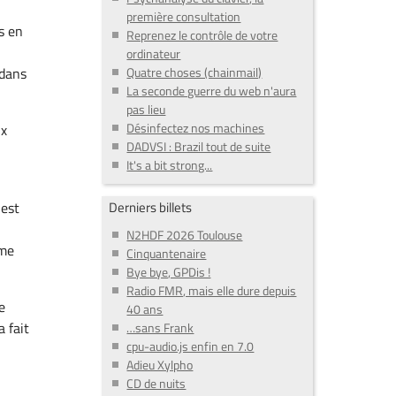
première consultation
s en
Reprenez le contrôle de votre
ordinateur
 dans
Quatre choses (chainmail)
La seconde guerre du web n'aura
pas lieu
Désinfectez nos machines
ux
DADVSI : Brazil tout de suite
It's a bit strong...
est
Derniers billets
N2HDF 2026 Toulouse
 me
Cinquantenaire
Bye bye, GPDis !
Radio FMR, mais elle dure depuis
e
40 ans
 fait
…sans Frank
cpu-audio.js enfin en 7.0
Adieu Xylpho
CD de nuits