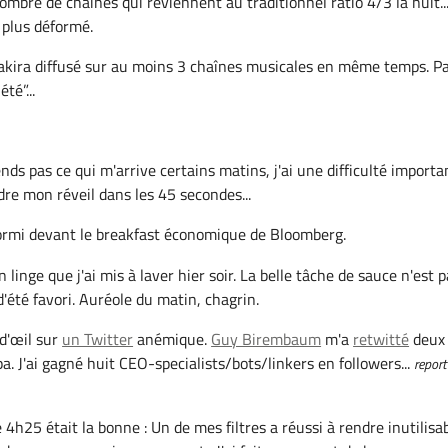
nombre de chaines qui reviennent au traditionnel ratio 4/3 la nuit..
 plus déformé.
kira diffusé sur au moins 3 chaînes musicales en même temps. Pa
été”...
ds pas ce qui m'arrive certains matins, j'ai une difficulté importa
ndre mon réveil dans les 45 secondes...
ormi devant le breakfast économique de Bloomberg.
linge que j'ai mis à laver hier soir. La belle tâche de sauce n'est 
'été favori. Auréole du matin, chagrin.
d'œil sur
un Twitter
anémique.
Guy Birembaum
m'a
retwitté
deux 
a. J'ai gagné huit CEO-specialists/bots/linkers en followers...
report
e 4h25 était la bonne : Un de mes filtres a réussi à rendre inutilisa