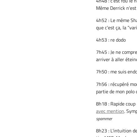
4h48 : c'est fou le 
Même Derrick n'est
4h52 : Le même Sha
que c'est ça, la “vari
4h53 : re dodo
7h45 : Je ne compren
arriver à aller étei
7h50 : me suis end
7h56 : récupéré mon 
partie de mon polo d
8h18 : Rapide coup 
avec mention
. Symp
spammer
8h23 : L'intuition d