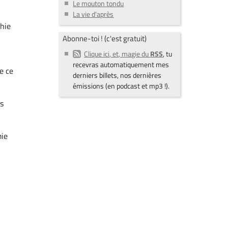
Le mouton tondu
La vie d'après
phie
Abonne-toi ! (c'est gratuit)
Clique ici, et, magie du
RSS
, tu
recevras automatiquement mes
e ce
derniers billets, nos dernières
émissions (en podcast et mp3 !).
ès
mie
r
r