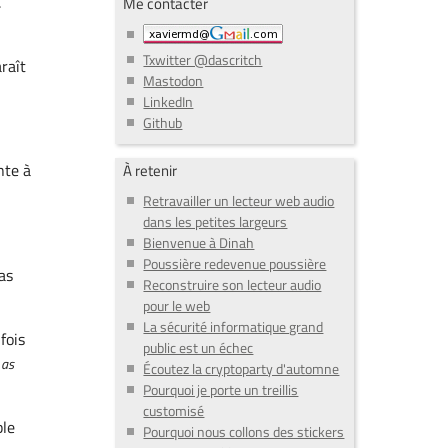
.
Me contacter
Txwitter @dascritch
raît
Mastodon
LinkedIn
Github
nte à
À retenir
Retravailler un lecteur web audio
dans les petites largeurs
Bienvenue à Dinah
Poussière redevenue poussière
pas
Reconstruire son lecteur audio
pour le web
La sécurité informatique grand
fois
public est un échec
 as
Écoutez la cryptoparty d'automne
Pourquoi je porte un treillis
customisé
ble
Pourquoi nous collons des stickers