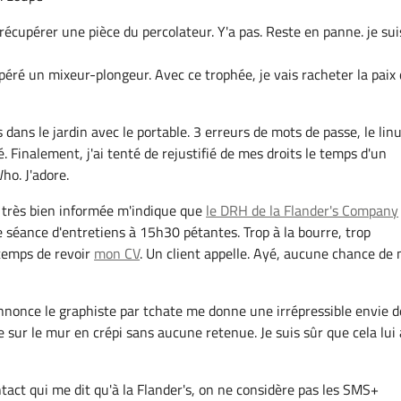
récupérer une pièce du percolateur. Y'a pas. Reste en panne. je sui
upéré un mixeur-plongeur. Avec ce trophée, je vais racheter la paix
dans le jardin avec le portable. 3 erreurs de mots de passe, le lin
é. Finalement, j'ai tenté de rejustifié de mes droits le temps d'un
ho. J'adore.
 très bien informée m'indique que
le DRH de la Flander's Company
 séance d'entretiens à 15h30 pétantes. Trop à la bourre, trop
 temps de revoir
mon CV
. Un client appelle. Ayé, aucune chance de
nonce le graphiste par tchate me donne une irrépressible envie d
sur le mur en crépi sans aucune retenue. Je suis sûr que cela lui a
act qui me dit qu'à la Flander's, on ne considère pas les SMS+