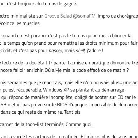
on, c'est toujours du temps de gagné.
ctro minimaliste sur
Groove Salad @somaFM
. Impro de chorégra
coince les muscles.
 quand on est parano, c'est pas le temps qu'on met à blinder la
t le temps qu'on prend pour remettre les droits minimum pour fair
ci dit, et c'est pas pour
bash
er, mais
shell
, j'adore !
 lecture de la doc était tripante. La mise en pratique démontre tr
encore falloir enrichir. Où ai-je mis le code effacé de ce matin ?
rois semaines que je reportais, mais elle n'en pouvais plus... une a
on pc est récupérable. Windows XP se plantant au démarrage
ui répond de manière incomplète, obligé de booter sur CD car le
SB n'était pas prévu sur le BIOS d'époque. Impossible de démarre
dans ce qui reste de mémoire. Tant pis.
carnet de la todo-list terminés. Comme quoi...
nt a gardé les cartons de la matinée. Et mince, plus de sous pou