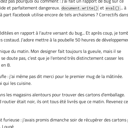
z pas pourquoi ou comment : J'ai fait un rapport de bug sur ce
de et parfaitement dangereux.
et
... à
document.write()
eval()
 à part Facebook utilise encore de tels archaïsmes ? Correctifs dans
ditées en rapport à l'autre versant du bug... Et après coup, je tom
us costaud. J'adore mettre à la poubelle 50 heures de développeme
nique du matin. Mon designer fait toujours la gueule, mais il se
e se doute pas, c'est que je l'entend très distinctement casser les
 en 8.
ufle : j'ai même pas dit merci pour le premier mug de la mâtinée.
i qui les cuisine.
ns les magasins alentours pour trouver des cartons d'emballage.
outier était noir, ils ont tous été livrés que ce matin. Revenez ce
 furieuse : j'avais promis dimanche soir de récupérer des cartons
. Loupé