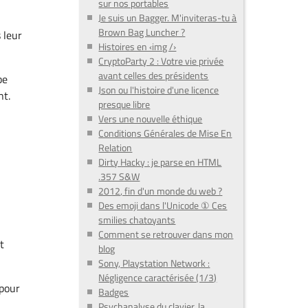
sur nos portables
Je suis un Bagger. M'inviteras-tu à
Brown Bag Luncher ?
 leur
Histoires en ‹img /›
CryptoParty 2 : Votre vie privée
avant celles des présidents
be
Json ou l'histoire d'une licence
nt.
presque libre
Vers une nouvelle éthique
Conditions Générales de Mise En
Relation
Dirty Hacky : je parse en HTML
.357 S&W
2012, fin d'un monde du web ?
Des emoji dans l'Unicode ① Ces
smilies chatoyants
Comment se retrouver dans mon
t
blog
Sony, Playstation Network :
Négligence caractérisée (1/3)
 pour
Badges
Psychanalyse du clavier, la