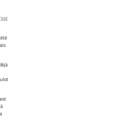
'est
 été
ais
déjà
oulot
'est
 à
la
?