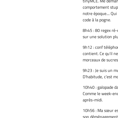
tinyMCE. Me demande
comportement stupi
notre époque.... Qui
code à la pogne.
8h45 : 80 regex ré-é
sur une solution pl
9h12 : conf télépho
contient. Ce qu'il n
morceaux de sucres
9h23 : Je suis un m
D'habitude, c'est mo
10h40 : galopade da
Comme le week-end r
après-midi.
10h56 : Ma sœur est
son déménagement