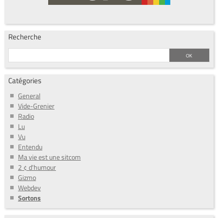
Recherche
Catégories
General
Vide-Grenier
Radio
Lu
Vu
Entendu
Ma vie est une sitcom
2 ¢ d'humour
Gizmo
Webdev
Sortons