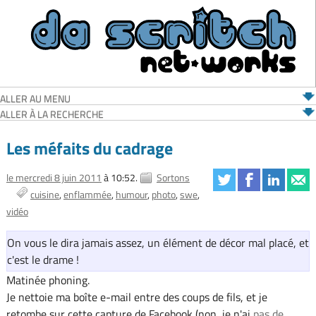
ALLER AU MENU
ALLER À LA RECHERCHE
Les méfaits du cadrage
le mercredi 8 juin 2011
à 10:52.
Sortons
cuisine
enflammée
humour
photo
swe
vidéo
On vous le dira jamais assez, un élément de décor mal placé, et
c'est le drame !
Matinée phoning.
Je nettoie ma boîte e-mail entre des coups de fils, et je
retombe sur cette capture de Facebook (non, je n'ai
pas de