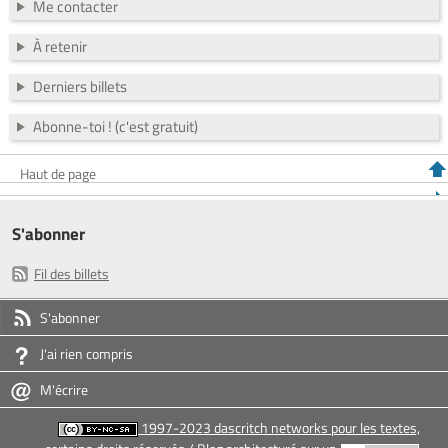
Me contacter
À retenir
Derniers billets
Abonne-toi ! (c'est gratuit)
Haut de page
S'abonner
Fil des billets
S'abonner
J'ai rien compris
M'écrire
1997-2023 dascritch networks pour les textes,