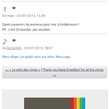
1
De maje - 03/07/2013, 14:30
Quels souvenirs de jeunesse pour moi, à (re)découvrir !
PS : c'est Gil Jourdan, pas Jourdain.
2
De
Da Scritch
- 03/07/2013, 18:57
Merci Maje ! j'ai publié sans me relire. Mea culpa
← « Le vent des cimes »
|
Thank you Doug Engelbart for all the mices
→