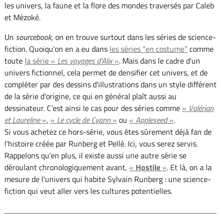
les univers, la faune et la flore des mondes traversés par Caleb
et Mézoké.
Un
sourcebook
, on en trouve surtout dans les séries de science-
fiction. Quoiqu'on en a eu dans
les séries “en costume”
comme
toute
la série «
Les voyages d'Alix
»
. Mais dans le cadre d'un
univers fictionnel, cela permet de densifier cet univers, et de
compléter par des dessins d'illustrations dans un style différent
de la série d'origine, ce qui en général plaît aussi au
dessinateur. C'est ainsi le cas pour des séries comme
«
Valérian
et Laureline
»
,
«
Le cycle de Cyann
»
ou
«
Appleseed
»
.
Si vous achetez ce hors-série, vous êtes sûrement déjà fan de
l'histoire créée par Runberg et Pellé. Ici, vous serez servis.
Rappelons qu'en plus, il existe aussi une autre série se
déroulant chronologiquement avant,
«
Hostile
»
. Et là, on a la
mesure de l'univers qui habite Sylvain Runberg : une science-
fiction qui veut aller vers les cultures potentielles.