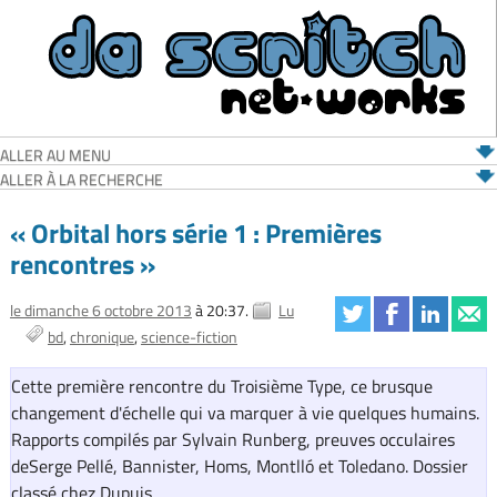
ALLER AU MENU
ALLER À LA RECHERCHE
« Orbital hors série 1 : Premières
rencontres »
le dimanche 6 octobre 2013
à 20:37.
Lu
bd
chronique
science-fiction
Cette première rencontre du Troisième Type, ce brusque
changement d'échelle qui va marquer à vie quelques humains.
Rapports compilés par Sylvain Runberg, preuves occulaires
deSerge Pellé, Bannister, Homs, Montlló et Toledano. Dossier
classé chez Dupuis.