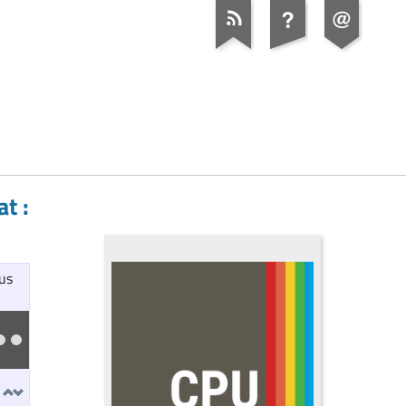
t :
ous
t