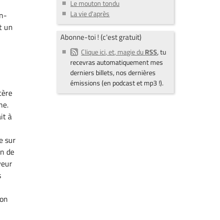
-
Le mouton tondu
La vie d'après
en-
t un
Abonne-toi ! (c'est gratuit)
Clique ici, et, magie du
RSS
, tu
recevras automatiquement mes
derniers billets, nos dernières
émissions (en podcast et mp3 !).
tère
ne.
it à
e sur
on de
veur
s
 on