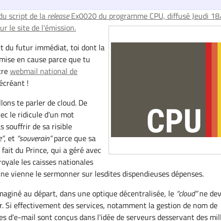
du script de la
release
Ex0020 du programme CPU, diffusé Jeudi 18
ur le site de l'émission.
t du futur immédiat, toi dont la
mise en cause parce que tu
tre
webmail national de
écréant !
lons te parler de cloud. De
ec le ridicule d'un mot
 souffrir de sa risible
e
, et
souverain
parce que sa
fait du Prince, qui a géré avec
royale les caisses nationales
 ne vienne le sermonner sur lesdites dispendieuses dépenses.
imaginé au départ, dans une optique décentralisée, le
cloud
ne dev
r. Si effectivement des services, notamment la gestion de nom de
es d'e-mail sont conçus dans l'idée de serveurs desservant des mil