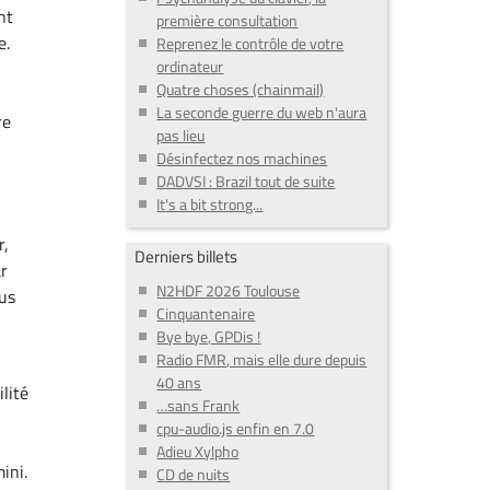
nt
première consultation
e.
Reprenez le contrôle de votre
ordinateur
Quatre choses (chainmail)
La seconde guerre du web n'aura
re
pas lieu
Désinfectez nos machines
DADVSI : Brazil tout de suite
It's a bit strong...
r,
Derniers billets
ar
N2HDF 2026 Toulouse
us
Cinquantenaire
Bye bye, GPDis !
Radio FMR, mais elle dure depuis
40 ans
ilité
…sans Frank
cpu-audio.js enfin en 7.0
é
Adieu Xylpho
ini.
CD de nuits