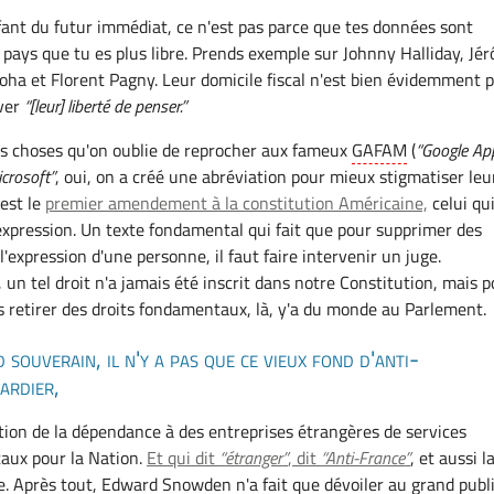
ant du futur immédiat, ce n'est pas parce que tes données sont
pays que tu es plus libre. Prends exemple sur Johnny Halliday, Jé
ha et Florent Pagny. Leur domicile fiscal n'est bien évidemment 
ver
[leur] liberté de penser.
des choses qu'on oublie de reprocher aux fameux
GAFAM
(
Google Ap
crosoft
, oui, on a créé une abréviation pour mieux stigmatiser leu
'est le
premier amendement à la constitution Américaine,
celui qu
d'expression. Un texte fondamental qui fait que pour supprimer des
'expression d'une personne, il faut faire intervenir un juge.
un tel droit n'a jamais été inscrit dans notre Constitution, mais 
 retirer des droits fondamentaux, là, y'a du monde au Parlement.
 souverain, il n'y a pas que ce vieux fond d'anti-
ardier,
uestion de la dépendance à des entreprises étrangères de services
taux pour la Nation.
Et qui dit
étranger
, dit
Anti-France
, et aussi l
e. Après tout, Edward Snowden n'a fait que dévoiler au grand publ