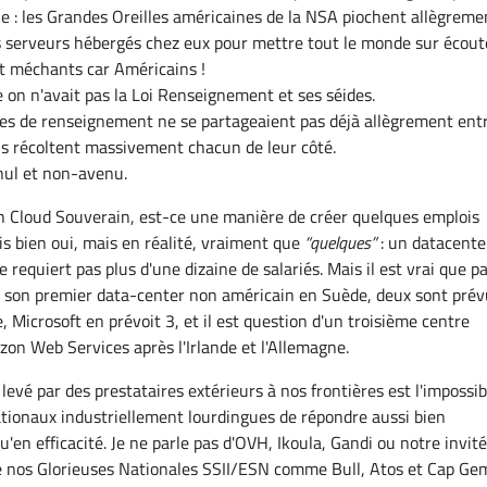
lle : les Grandes Oreilles américaines de la NSA piochent allègreme
 serveurs hébergés chez eux pour mettre tout le monde sur écout
t méchants car Américains !
on n'avait pas la Loi Renseignement et ses séides.
es de renseignement ne se partageaient pas déjà allègrement ent
ils récoltent massivement chacun de leur côté.
nul et non-avenu.
n Cloud Souverain, est-ce une manière de créer quelques emplois
is bien oui, mais en réalité, vraiment que
quelques
: un datacente
e requiert pas plus d'une dizaine de salariés. Mais il est vrai que p
 son premier data-center non américain en Suède, deux sont prév
 Microsoft en prévoit 3, et il est question d'un troisième centre
n Web Services après l'Irlande et l'Allemagne.
 levé par des prestataires extérieurs à nos frontières est l'impossib
tionaux industriellement lourdingues de répondre aussi bien
en efficacité. Je ne parle pas d'OVH, Ikoula, Gandi ou notre invit
de nos Glorieuses Nationales SSII/ESN comme Bull, Atos et Cap Gem