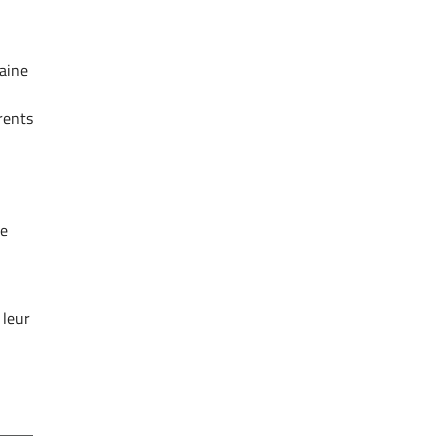
caine
rents
se
 leur