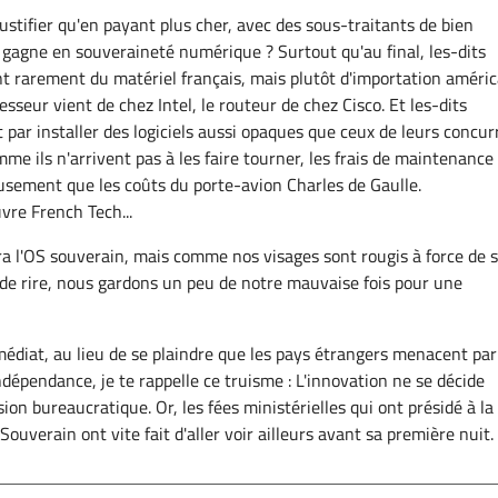
tifier qu'en payant plus cher, avec des sous-traitants de bien
 gagne en souveraineté numérique ? Surtout qu'au final, les-dits
ent rarement du matériel français, mais plutôt d'importation améri
cesseur vient de chez Intel, le routeur de chez Cisco. Et les-dits
 par installer des logiciels aussi opaques que ceux de leurs concur
me ils n'arrivent pas à les faire tourner, les frais de maintenance
usement que les coûts du porte-avion Charles de Gaulle.
vre French Tech...
ra l'OS souverain, mais comme nos visages sont rougis à force de 
de rire, nous gardons un peu de notre mauvaise fois pour une
édiat, au lieu de se plaindre que les pays étrangers menacent par
ndépendance, je te rappelle ce truisme : L'innovation ne se décide
ion bureaucratique. Or, les fées ministérielles qui ont présidé à la
ouverain ont vite fait d'aller voir ailleurs avant sa première nuit.