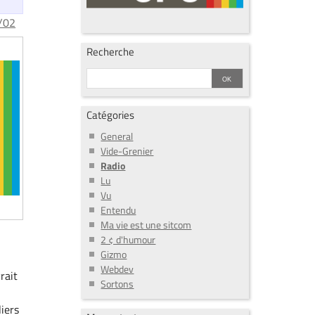
/02
Recherche
Catégories
General
Vide-Grenier
Radio
Lu
Vu
Entendu
Ma vie est une sitcom
2 ¢ d'humour
Gizmo
Webdev
rait
Sortons
liers