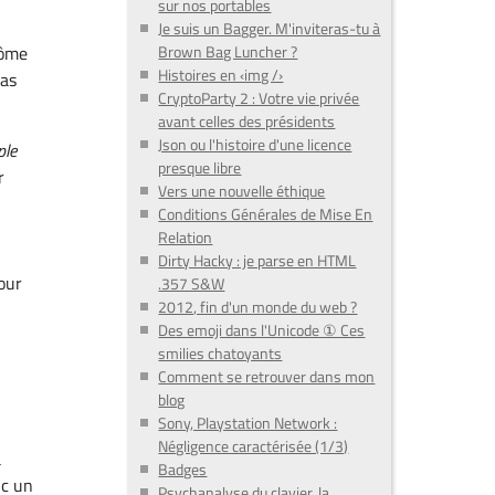
sur nos portables
Je suis un Bagger. M'inviteras-tu à
rôme
Brown Bag Luncher ?
Histoires en ‹img /›
pas
CryptoParty 2 : Votre vie privée
avant celles des présidents
Json ou l'histoire d'une licence
ple
presque libre
r
Vers une nouvelle éthique
i
Conditions Générales de Mise En
Relation
Dirty Hacky : je parse en HTML
pour
.357 S&W
2012, fin d'un monde du web ?
Des emoji dans l'Unicode ① Ces
smilies chatoyants
Comment se retrouver dans mon
blog
Sony, Playstation Network :
Négligence caractérisée (1/3)
a
Badges
ic un
Psychanalyse du clavier, la