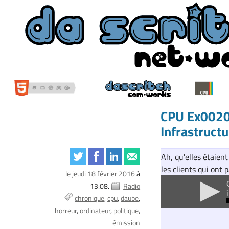
CPU Ex0020 
Infrastructu
Ah, qu'elles étaien
les clients qui ont 
le jeudi 18 février 2016
à
13:08.
Radio
chronique
cpu
daube
horreur
ordinateur
politique
émission