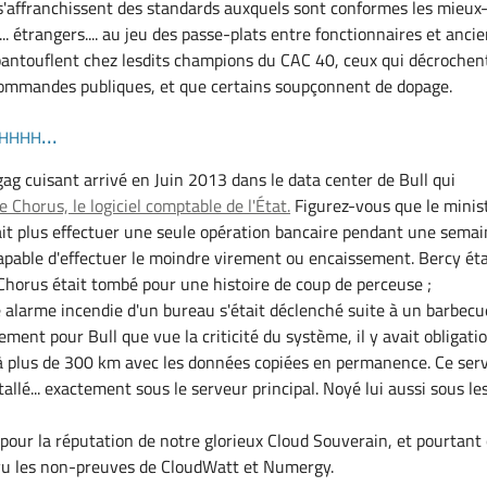
'affranchissent des standards auxquels sont conformes les mieux
.. étrangers.... au jeu des passe-plats entre fonctionnaires et anci
pantouflent chez lesdits champions du CAC 40, ceux qui décrochen
ommandes publiques, et que certains soupçonnent de dopage.
hhh...
gag cuisant arrivé en Juin 2013 dans le data center de Bull qui
ce Chorus, le logiciel comptable de l'État.
Figurez-vous que le minis
t plus effectuer une seule opération bancaire pendant une semai
 capable d'effectuer le moindre virement ou encaissement. Bercy éta
 Chorus était tombé pour une histoire de coup de perceuse ;
 alarme incendie d'un bureau s'était déclenché suite à un barbecu
ment pour Bull que vue la criticité du système, il y avait obligati
à plus de 300 km avec les données copiées en permanence. Ce ser
tallé... exactement sous le serveur principal. Noyé lui aussi sous le
 pour la réputation de notre glorieux Cloud Souverain, et pourtant
 vu les non-preuves de CloudWatt et Numergy.