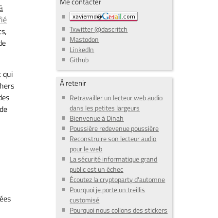
Me contacter
à
fié
Txwitter @dascritch
ts,
Mastodon
de
LinkedIn
Github
 qui
À retenir
chers
des
Retravailler un lecteur web audio
dans les petites largeurs
nde
Bienvenue à Dinah
Poussière redevenue poussière
Reconstruire son lecteur audio
pour le web
La sécurité informatique grand
public est un échec
Écoutez la cryptoparty d'automne
Pourquoi je porte un treillis
nées
customisé
Pourquoi nous collons des stickers