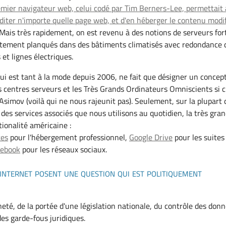
emier navigateur web, celui codé par Tim Berners-Lee, permettait 
iter n'importe quelle page web, et d'en héberger le contenu modi
Mais très rapidement, on est revenu à des notions de serveurs for
ettement planqués dans des bâtiments climatisés avec redondance 
 et lignes électriques.
ui est tant à la mode depuis 2006, ne fait que désigner un concept
 centres serveurs et les Très Grands Ordinateurs Omniscients si 
Asimov (voilà qui ne nous rajeunit pas). Seulement, sur la plupart 
 des services associés que nous utilisons au quotidien, la très gra
tionalité américaine :
ces
pour l'hébergement professionnel,
Google Drive
pour les suites
cebook
pour les réseaux sociaux.
 internet posent une question qui est politiquement
neté, de la portée d'une législation nationale, du contrôle des don
des garde-fous juridiques.