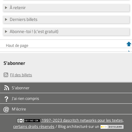
À retenir
Derniers billets
Abonne-toi ! (c'est gratuit)
Haut de page
S'abonner
Fil des billets
S'abonner
J'ai rien compris
M'écrire
1997-2023 dascritch networks pour les textes,
certains droits réservés
/ Blog architecturé sur un