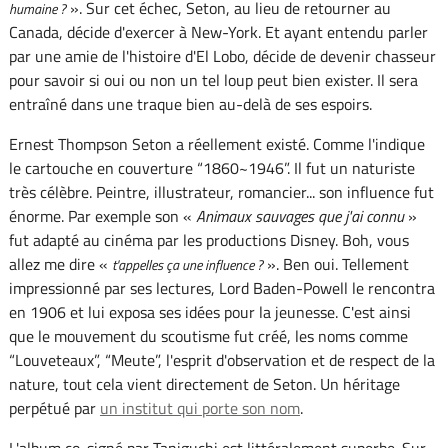
». Sur cet échec, Seton, au lieu de retourner au
humaine ?
Canada, décide d'exercer à New-York. Et ayant entendu parler
par une amie de l'histoire d'El Lobo, décide de devenir chasseur
pour savoir si oui ou non un tel loup peut bien exister. Il sera
entraîné dans une traque bien au-delà de ses espoirs.
Ernest Thompson Seton a réellement existé. Comme l'indique
le cartouche en couverture “1860~1946”. Il fut un naturiste
très célèbre. Peintre, illustrateur, romancier... son influence fut
énorme. Par exemple son «
Animaux sauvages que j'ai connu
»
fut adapté au cinéma par les productions Disney. Boh, vous
allez me dire «
». Ben oui. Tellement
t'appelles ça une influence ?
impressionné par ses lectures, Lord Baden-Powell le rencontra
en 1906 et lui exposa ses idées pour la jeunesse. C'est ainsi
que le mouvement du scoutisme fut créé, les noms comme
“Louveteaux”, “Meute”, l'esprit d'observation et de respect de la
nature, tout cela vient directement de Seton. Un héritage
perpétué par
un institut qui porte son nom
.
L'album co-signé par Taniguchi est littéralement superbe. Sur