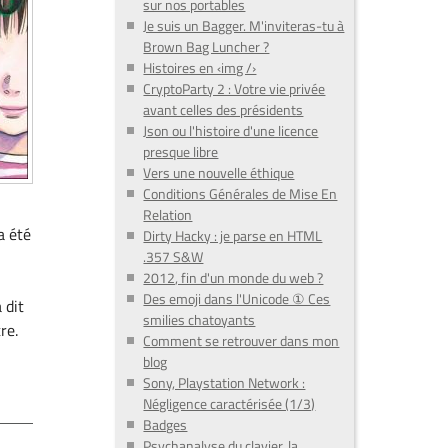
sur nos portables
Je suis un Bagger. M'inviteras-tu à
Brown Bag Luncher ?
Histoires en ‹img /›
CryptoParty 2 : Votre vie privée
avant celles des présidents
Json ou l'histoire d'une licence
presque libre
Vers une nouvelle éthique
Conditions Générales de Mise En
Relation
a été
Dirty Hacky : je parse en HTML
.357 S&W
2012, fin d'un monde du web ?
Des emoji dans l'Unicode ① Ces
 dit
smilies chatoyants
re.
Comment se retrouver dans mon
blog
Sony, Playstation Network :
Négligence caractérisée (1/3)
Badges
Psychanalyse du clavier, la