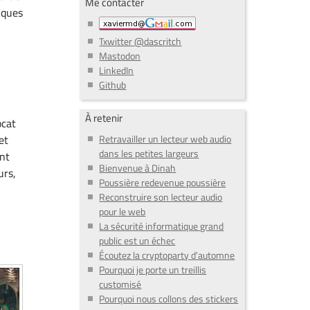
Me contacter
fiques
Txwitter @dascritch
Mastodon
LinkedIn
Github
À retenir
ocat
Retravailler un lecteur web audio
et
dans les petites largeurs
ent
Bienvenue à Dinah
urs,
Poussière redevenue poussière
Reconstruire son lecteur audio
pour le web
La sécurité informatique grand
public est un échec
Écoutez la cryptoparty d'automne
Pourquoi je porte un treillis
customisé
Pourquoi nous collons des stickers