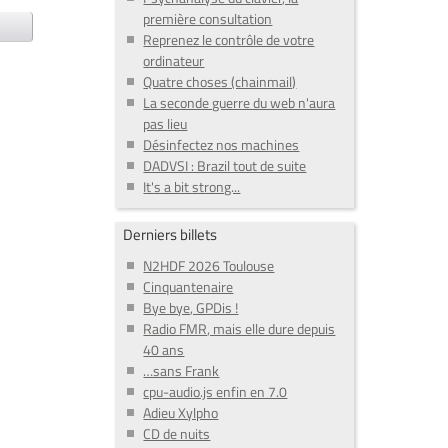
première consultation
Reprenez le contrôle de votre
ordinateur
Quatre choses (chainmail)
La seconde guerre du web n'aura
pas lieu
Désinfectez nos machines
DADVSI : Brazil tout de suite
It's a bit strong...
Derniers billets
N2HDF 2026 Toulouse
Cinquantenaire
Bye bye, GPDis !
Radio FMR, mais elle dure depuis
40 ans
…sans Frank
cpu-audio.js enfin en 7.0
Adieu Xylpho
CD de nuits