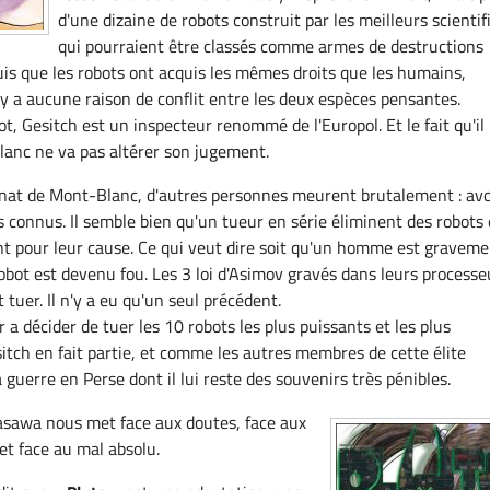
d'une dizaine de robots construit par les meilleurs scienti
qui pourraient être classés comme armes de destructions
is que les robots ont acquis les mêmes droits que les humains,
'y a aucune raison de conflit entre les deux espèces pensantes.
t, Gesitch est un inspecteur renommé de l'Europol. Et le fait qu'il
anc ne va pas altérer son jugement.
inat de Mont-Blanc, d'autres personnes meurent brutalement : av
s connus. Il semble bien qu'un tueur en série éliminent des robots 
t pour leur cause. Ce qui veut dire soit qu'un homme est gravem
robot est devenu fou. Les 3 loi d'Asimov gravés dans leurs processe
tuer. Il n'y a eu qu'un seul précédent.
a décider de tuer les 10 robots les plus puissants et les plus
tch en fait partie, et comme les autres membres de cette élite
la guerre en Perse dont il lui reste des souvenirs très pénibles.
asawa nous met face aux doutes, face aux
et face au mal absolu.