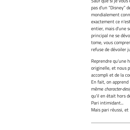
Sauf que si je vous
pas d'un “Disney” 
mondialement connu 
exactement ce n'est
entier, mais d'une 
principal ne se dév
tome, vous compren
refuse de dévoiler 
Reprendre qu'une hi
originelle, et nous
accompli et de la con
En fait, on apprend
même
character-des
qu'il en était hors 
Pari intimidant...
Mais pari réussi, et 