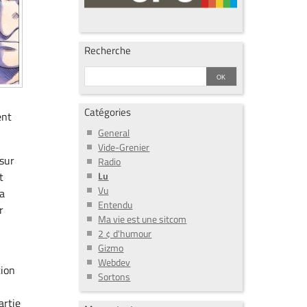
Recherche
Catégories
ent
General
Vide-Grenier
 sur
Radio
Lu
t
Vu
la
Entendu
r
Ma vie est une sitcom
2 ¢ d'humour
Gizmo
Webdev
tion
Sortons
artie