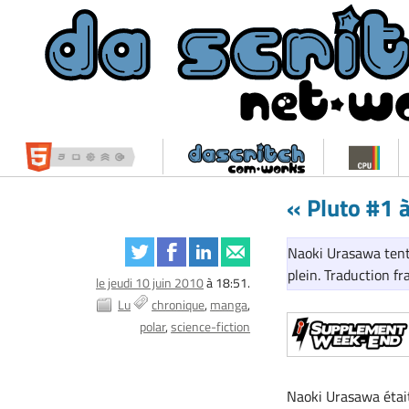
« Pluto #1 
Naoki Urasawa tente
plein. Traduction 
le jeudi 10 juin 2010
à 18:51.
Lu
chronique
manga
polar
science-fiction
Naoki Urasawa étai