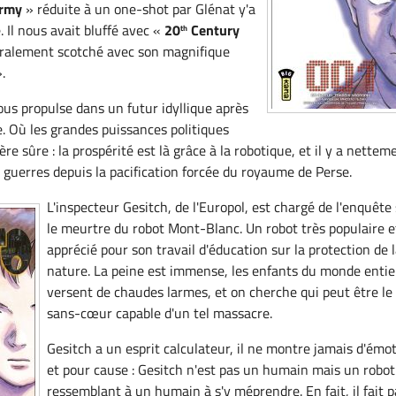
Army
» réduite à un one-shot par Glénat y'a
 Il nous avait bluffé avec «
20
Century
th
téralement scotché avec son magnifique
.
nous propulse dans un futur idyllique après
. Où les grandes puissances politiques
e sûre : la prospérité est là grâce à la robotique, et il y a nettem
 guerres depuis la pacification forcée du royaume de Perse.
L'inspecteur Gesitch, de l'Europol, est chargé de l'enquête
le meurtre du robot Mont-Blanc. Un robot très populaire e
apprécié pour son travail d'éducation sur la protection de 
nature. La peine est immense, les enfants du monde entie
versent de chaudes larmes, et on cherche qui peut être le
sans-cœur capable d'un tel massacre.
Gesitch a un esprit calculateur, il ne montre jamais d'émo
et pour cause : Gesitch n'est pas un humain mais un robot
ressemblant à un humain à s'y méprendre. En fait, il fait p