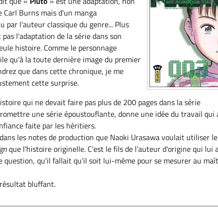
 dit que «
Pluto
» est une adaptation, non
de Carl Burns mais d'un manga
par l'auteur classique du genre... Plus
 pas l'adaptation de la série dans son
seule histoire. Comme le personnage
oile qu'à la toute dernière image du premier
drez que dans cette chronique, je me
justement cette surprise.
stoire qui ne devait faire pas plus de 200 pages dans la série
 promettre une série époustouflante, donne une idée du travail qui 
fiance faite par les héritiers.
 dans les notes de production que Naoki Urasawa voulait utiliser le
ign
que l'histoire originelle. C'est le fils de l'auteur d'origine qui lui a
de question, qu'il fallait qu'il soit lui-même pour se mesurer au maît
résultat bluffant.