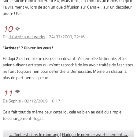
sur le rail de mon indifférence », Mais moi, j'en connais au moins un qu'il
l'a vraiment vu lors de son unique diffusion sur Canal+... sur un décodeur
pirate ! Pas...
10
De
da scritch net works
- 24/07/2009, 22:16
“Artistes” ? Ouvrez les yeux !
Hadopi 2 est en pleine discussion devant l'Assemblée Nationale, et les
soient-disant artistes qui m'ont reproché de les avoir traités de fascistes
ne font toujours rien pour défendre la Démocratie. Même un chaton a
plus de pertinence qu'eux....
11
De
Sophie
- 02/12/2009, 10:17
Cela fait tout de même peur cette loi, cela va bien au delà du simple
téléchargement illégal...
← Tout est dans le montage
|
Hadopi : le premier avertissement →