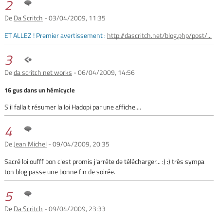
2
De
Da Scritch
- 03/04/2009, 11:35
ET ALLEZ ! Premier avertissement :
http://dascritch.net/blog.php/post/...
3
De
da scritch net works
- 06/04/2009, 14:56
16 gus dans un hémicycle
S'il fallait résumer la loi Hadopi par une affiche....
4
De
Jean Michel
- 09/04/2009, 20:35
Sacré loi oufff bon c'est promis j'arrête de télécharger... :) :) très sympa
ton blog passe une bonne fin de soirée.
5
De
Da Scritch
- 09/04/2009, 23:33