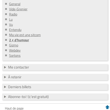
General
Vide-Grenier
Radio
Lu
Vu
Entendu
Ma vie est une sitcom
2 ¢ d'humour
Gizmo
Webdev
Sortons
Me contacter
À retenir
Derniers billets
Abonne-toi ! (c'est gratuit)
Haut de page