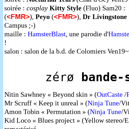
soirée :
cosplay
Kitty Style
(Fluo) Sam20 :
<FMR>
<FMR>
(
),
Peyo
(
),
Dr Livingstone
Campus ;-)
maille :
HamsterBlast
, une parodie d'
Hamste
!
salon : salon de la b.d. de Colomiers Ven1
zérø
bande-
Nitin Sawhney « Beyond skin » (
OutCaste
/
Mr Scruff « Keep it unreal » (
Ninja Tune
/Vi
Amon Tobin « Permutation » (
Ninja Tune
/Vi
Kid Loco « Blues project » (Yellow stereo/