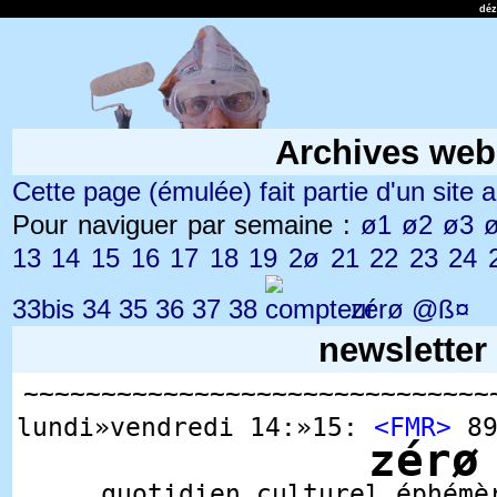
dé
Archives web
Cette page (émulée) fait partie d'un site ar
Pour naviguer par semaine :
ø1
ø2
ø3
13
14
15
16
17
18
19
2ø
21
22
23
24
33bis
34
35
36
37
38
zérø
@ß¤
newsletter
~~~~~~~~~~~~~~~~~~~~~~~~~~~~~~
lundi»vendredi 14:»15:
<FMR>
89
zérø
quotidien culturel éphémè