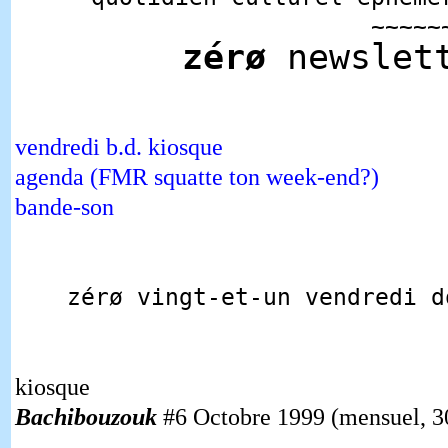
~~~~~
zérø
newslet
vendredi b.d. kiosque
agenda (FMR squatte ton week-end?)
bande-son
zérø vingt-et-un vendredi d
kiosque
Bachibouzouk
#6 Octobre 1999 (mensuel, 3