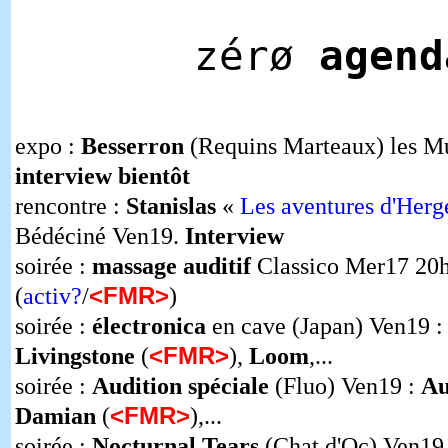
zérø
agend
expo :
Besserron
(Requins Marteaux) les Mu
interview bientôt
rencontre :
Stanislas
«
Les aventures d'Herg
Bédéciné Ven19.
Interview
soirée :
massage auditif
Classico Mer17 20h
<FMR>
(
activ?
/
)
soirée :
électronica
en cave (Japan) Ven19 
<FMR>
Livingstone
(
),
Loom
,...
soirée :
Audition spéciale
(Fluo) Ven19 :
Au
<FMR>
Damian
(
),...
soirée :
Nocturnal Tears
(Chat d'Oc) Ven19