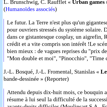
L. Brunschwig, C. Raufflet «
Urban games
#
(
Humanoïdes associés
)
Le futur. La Terre n'est plus qu'un gigante
pour ouvriers stressés du système solaire. 
dans ce gistantesque cosplay, un aigrefin, R
crédit et a vite compris son intérêt !Le scé
bien mieux : de vagues reprises du "prix d
"Mon double et moi", "Pinocchio", "Time co
J.-L. Bosqué, J.-L. Fromental, Stanislas «
Le
bande-dessinée » (Reporter)
Attendu depuis dix-huit mois, ce bouquin a 
résume à lui seul la difficulté de la success
ayants-droits difficiles (Moulinsart S.A., 