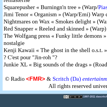
remastérisé
Squarepusher « Burningn'n tree » (Warp/
Pia
Jimi Tenor « Organism » (Warp/Emi) Warp d
Nightmares on Wax « Smokes delight » (Wa
Red Snapper « Reeled and skinned » (Warp)
The Wolfgang press « Funky little demons »
nostalgie
Kenji Kawaii « The ghost in the shell o.s.t. 
? C'est pour "Jin-roh "?
Junkie XL « Big sounds of the drags » (Roa
<FMR>
© Radio
&
Scritch (Da)
entertain
All rights reserved unive
1997-2011 dascritch