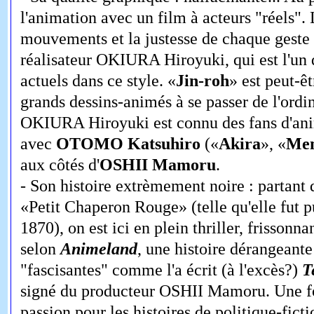
l'animation avec un film à acteurs "réels". L
mouvements et la justesse de chaque geste
réalisateur OKIURA Hiroyuki, qui est l'un 
actuels dans ce style. «
Jin-roh
» est peut-êt
grands dessins-animés à se passer de l'ordi
OKIURA Hiroyuki est connu des fans d'ani
avec
OTOMO Katsuhiro
(«
Akira
», «
Mem
aux côtés d'
OSHII Mamoru
.
- Son histoire extrèmement noire : partant 
«Petit Chaperon Rouge» (telle qu'elle fut 
1870), on est ici en plein thriller, frissonna
selon
Animeland
, une histoire dérangeante
"fascisantes" comme l'a écrit (à l'excès?)
T
signé du producteur OSHII Mamoru. Une foi
passion pour les histoires de politique-fict