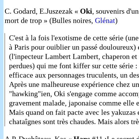
C. Godard, E.Juszezak «
Oki
, souvenirs d'un
mort de trop » (Bulles noires,
Glénat
)
C'est à la fois l'exotisme de cette série (un
à Paris pour ouiblier un passé douloureux)
(l'inpecteur Lambert Lambert, chaperon et
perdues) qui me font kiffer sur cette série 
efficace aux personnages truculents, un de
Après une malheureuse expérience chez u
"hawking"ien, Oki s'engage comme accom
gravement malade, japonaise comme elle et
Mais quand on fait pacte avec les yakuzas 
chataîgnes sont très chaudes. Mais alors très
A.P. Duchâteau, Kas «
Hans
#11 :Le secret 