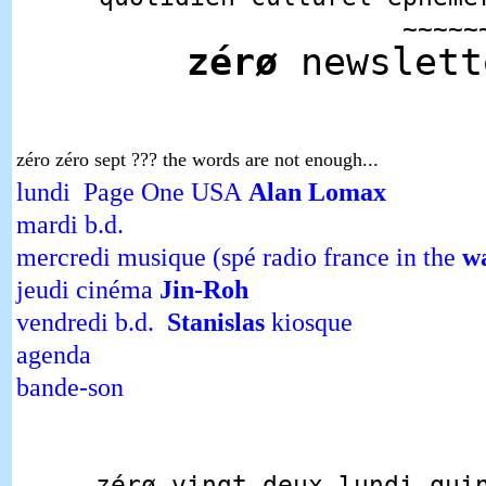
~~~~~
zérø
newslet
zéro zéro sept ??? the words are not enough...
lundi Page One
USA
Alan Lomax
mardi b.d.
mercredi musique (spé radio france in the
w
jeudi cinéma
Jin-Roh
vendredi b.d.
Stanislas
kiosque
agenda
bande-son
zérø vingt-deux lundi qui