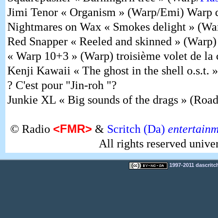
Jimi Tenor « Organism » (Warp/Emi) Warp d
Nightmares on Wax « Smokes delight » (Wa
Red Snapper « Reeled and skinned » (Warp)
« Warp 10+3 » (Warp) troisième volet de la
Kenji Kawaii « The ghost in the shell o.s.t. 
? C'est pour "Jin-roh "?
Junkie XL « Big sounds of the drags » (Roa
<FMR>
© Radio
&
Scritch (Da)
entertain
All rights reserved unive
1997-2011 dascritch