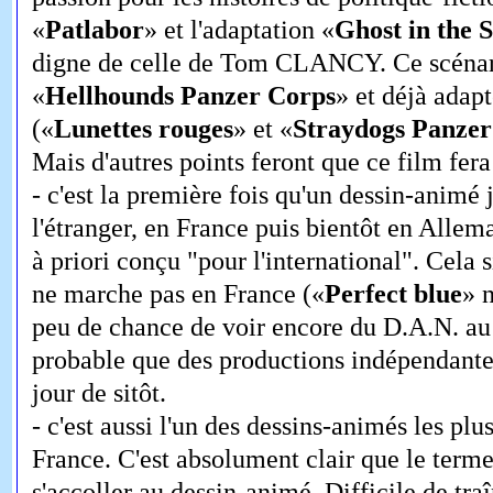
«
Patlabor
» et l'adaptation «
Ghost in the S
digne de celle de Tom CLANCY. Ce scénario
«
Hellhounds Panzer Corps
» et déjà adapt
(«
Lunettes rouges
» et «
Straydogs Panzer
Mais d'autres points feront que ce film fera
- c'est la première fois qu'un dessin-animé 
l'étranger, en France puis bientôt en Alle
à priori conçu "pour l'international". Cela s
ne marche pas en France («
Perfect blue
» n
peu de chance de voir encore du D.A.N. au
probable que des productions indépendantes
jour de sitôt.
- c'est aussi l'un des dessins-animés les plu
France. C'est absolument clair que le terme
s'accoller au dessin-animé. Difficile de traî