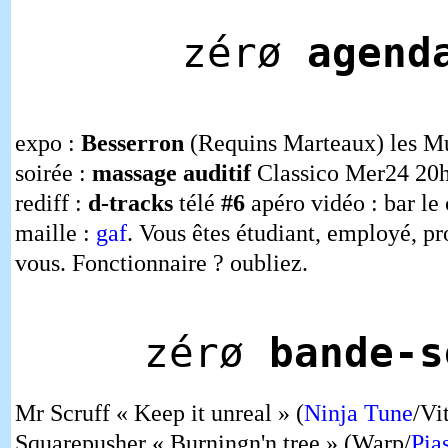
zérø
agend
expo :
Besserron
(Requins Marteaux) les Mu
soirée :
massage auditif
Classico Mer24 20h
rediff :
d-tracks
télé
#6
apéro vidéo : bar l
maille :
gaf
. Vous êtes étudiant, employé, pro
vous. Fonctionnaire ? oubliez.
zérø
bande-s
Mr Scruff « Keep it unreal » (
Ninja Tune
/Vi
Squarepusher « Burningn'n tree » (Warp/
Pia