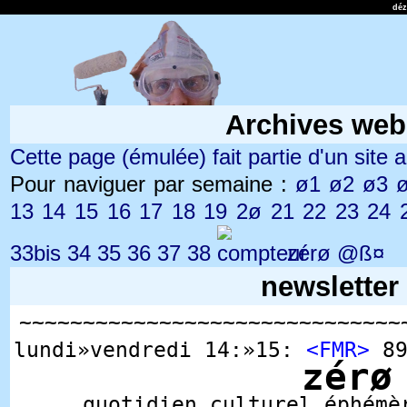
dé
Archives web
Cette page (émulée) fait partie d'un site ar
Pour naviguer par semaine :
ø1
ø2
ø3
13
14
15
16
17
18
19
2ø
21
22
23
24
33bis
34
35
36
37
38
zérø
@ß¤
newsletter
~~~~~~~~~~~~~~~~~~~~~~~~~~~~~~
lundi»vendredi 14:»15:
<FMR>
89
zérø
quotidien culturel éphémè