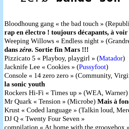
Bloodhoung gang « the bad touch » (Republ
rap en électro ! toujours décapants, à voir 
Weeping Willows « Endless night » (Grandre
dans
zérø
. Sortie fin Mars !!!
Pizzicato 5 « Playboy, playgirl » (
Matador
)
Jacknife Lee « Cookies » (
Pussyfoot
)
Console « 14 zero zero » (Community, Virg
la sonic youth
Rockers Hi-Fi « Times up » (WEA, Warner)
Mr Quark « Tension » (Microbe)
Mais à fon
Krust « Coded language » (Talkin loud, Mer
DJ Q « Twenty Four Seven »
compilation « At home with the groovebox 