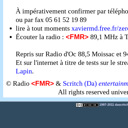
À impérativement confirmer par télépho
ou par fax 05 61 52 19 89
lire à tout moments
xaviermd.free.fr/zer
<FMR>
Écouter la radio :
89,1 MHz à T
Repris sur Radio d'Oc 88,5 Moissac et 
Et sur l'internet à titre de tests sur le s
Lapin
.
<FMR>
© Radio
&
Scritch (Da)
entertain
All rights reserved unive
1997-2011 dascritch