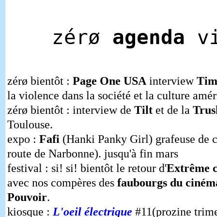
zérø
agenda
vi
zérø bientôt :
Page One
USA
interview
Tim
la violence dans la société et la culture amé
zérø bientôt : interview de
Tilt
et de la
Trus
Toulouse.
expo :
Fafi
(Hanki Panky Girl) grafeuse de c
route de Narbonne). jusqu'à fin mars
festival : si! si! bientôt le retour d'
Extrême 
avec nos compères des
faubourgs du ciném
Pouvoir
.
kiosque :
L'oeil électrique
#11(prozine trime