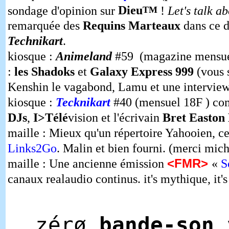
sondage d'opinion sur
Dieu
!
Let's talk ab
TM
remarquée des
Requins Marteaux
dans ce d
Technikart
.
kiosque :
Animeland
#59 (magazine mensuel
:
les Shadoks
et
Galaxy Express 999
(vous s
Kenshin le vagabond, Lamu et une intervie
kiosque :
Tecknikart
#40 (mensuel 18F ) com
DJs
,
I>Télé
vision et l'écrivain
Bret Easton 
maille : Mieux qu'un répertoire Yahooien, ce
Links2Go
. Malin et bien fourni. (merci mich
<FMR>
maille : Une ancienne émission
«
S
canaux realaudio continus. it's mythique, it's
zérø
bande-son
v