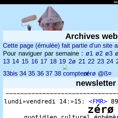
dé
Archives web
Cette page (émulée) fait partie d'un site ar
Pour naviguer par semaine :
ø1
ø2
ø3
13
14
15
16
17
18
19
2ø
21
22
23
24
33bis
34
35
36
37
38
zérø
@ß¤
newsletter
~~~~~~~~~~~~~~~~~~~~~~~~~~~~~~
lundi»vendredi 14:»15:
<FMR>
89
zérø
quotidien culturel éphémè