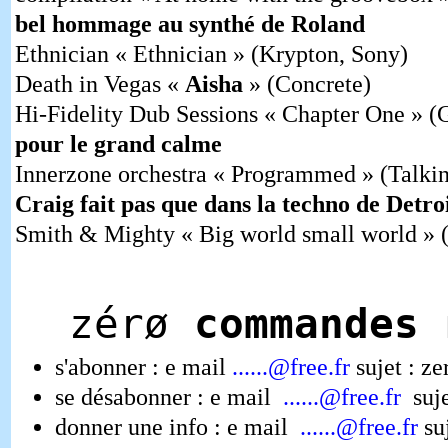
bel hommage au synthé de Roland
Ethnician « Ethnician » (Krypton, Sony)
Death in Vegas «
Aisha
» (Concrete)
Hi-Fidelity Dub Sessions « Chapter One » 
pour le grand calme
Innerzone orchestra « Programmed » (Talki
Craig fait pas que dans la techno de Detro
Smith & Mighty « Big world small world » 
zérø
commandes
n
s'abonner : e mail
......@free.fr
sujet : ze
se désabonner : e mail
......@free.fr
suje
donner une info : e mail
......@free.fr
suj