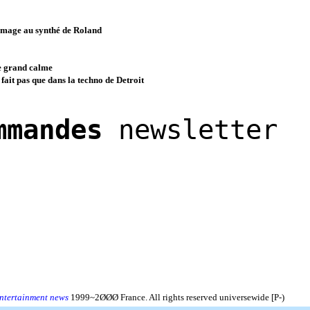
mage au synthé de Roland
e grand calme
 fait pas que dans la techno de Detroit
mmandes
newsletter
ntertainment news
1999~2ØØØ France. All rights reserved universewide [P-)