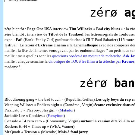
zérø
a
zérø bientôt :
Page One
USA
interview
Tim Willocks
«
Bad city blues
» : la vi
zérø bientôt : interview de
Tilt
et de la
Truskool
, les lettreurs-grafs de Toulouse.
expo :
Fafi
(Hanki Panky Girl) grafeuse de choc à l'IUT Paul Sabatier (115 route
festival : Le retour d'
Extrême cinéma
à la
Cinémathèque
avec nos compères de
maille : la fête de l'internet vous gavait par les embouteillages ? un petit tour su
maille : mais quelles sont les
questions posées à un moteur de recherche
.
Ask Ja
maille : chaque semaine la
chronique de TOUS les films à la téloche par
Kronos
madame !
zérø
ban
Bloodhoung gang « the bad touch » (Republic, Geffen)
Les ugly boys du rap en 
Weeping Willows « Endless night » (Grandrec., Virgin)
écoute exclusive dans
zé
Pizzicato 5 « Playboy, playgirl » (
Matador
)
Jacknife Lee « Cookies » (
Pussyfoot
)
Console « 14 zero zero » (Community, Virgin)
surtout la version dite 79 à la s
Rockers Hi-Fi « Times up » (WEA, Warner)
Mr Quark « Tension » (Microbe)
Mais à fond jazzy