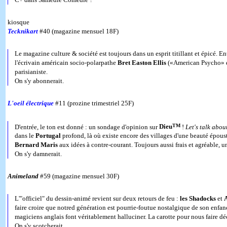
kiosque
Tecknikart
#40 (magazine mensuel 18F)
Le magazine culture & société est toujours dans un esprit titillant et épicé. En
l'écrivain américain socio-polarpathe
Bret Easton Ellis
(«American Psycho» et
parisianiste.
On s'y abonnerait.
L'oeil électrique
#11 (prozine trimestriel 25F)
TM
D'entrée, le ton est donné : un sondage d'opinion sur
Dieu
!
Let's talk abou
dans le
Portugal
profond, là où existe encore des villages d'une beauté époust
Bernard Maris
aux idées à contre-courant. Toujours aussi frais et agréable, un 
On s'y damnerait.
Animeland
#59 (magazine mensuel 30F)
L'"officiel" du dessin-animé revient sur deux retours de feu :
les Shadocks
et
A
faire croire que notred génération est pourrie-foutue nostalgique de son enfan
magiciens anglais font véritablement halluciner. La carotte pour nous faire dé
On s'y scotcherait.