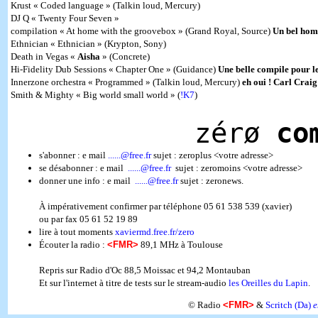
Krust « Coded language » (Talkin loud, Mercury)
DJ Q « Twenty Four Seven »
compilation « At home with the groovebox » (Grand Royal, Source)
Un bel hom
Ethnician « Ethnician » (Krypton, Sony)
Death in Vegas «
Aisha
» (Concrete)
Hi-Fidelity Dub Sessions « Chapter One » (Guidance)
Une belle compile pour l
Innerzone orchestra « Programmed » (Talkin loud, Mercury)
eh oui ! Carl Craig
Smith & Mighty « Big world small world » (
!K7
)
zérø
co
s'abonner : e mail
......@free.fr
sujet : zeroplus <votre adresse>
se désabonner : e mail
......@free.fr
sujet : zeromoins <votre adresse>
donner une info : e mail
......@free.fr
sujet : zeronews.
À impérativement confirmer par téléphone 05 61 538 539 (xavier)
ou par fax 05 61 52 19 89
lire à tout moments
xaviermd.free.fr/zero
Écouter la radio :
<FMR>
89,1 MHz à Toulouse
Repris sur Radio d'Oc 88,5 Moissac et 94,2 Montauban
Et sur l'internet à titre de tests sur le stream-audio
les Oreilles du Lapin
.
© Radio
<FMR>
&
Scritch (Da)
e