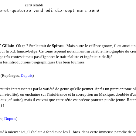
zérø rétabli.
e-et-quatorze vendredi dix-sept mars
zérø
" Gillain
. Où ça ? Sur le trait de
Spirou
! Mais outre le célèbre groom, il eu aussi u
ur la b.d. franco-belge. Ce tome reprend notamment sa célèbre histographie du cré
e très contesté mais pas d'ignorer le trait réaliste et ingénieux de Jijé.
r les introductions biographiques très bien fournies.
» (Repérages,
Dupuis
)
est très intéressantes par la variété de genre qu'elle permet. Après un premier tome 
par un aérolite), on enchaîne sur l'intolérance et la corruption au Mexique, doublée d
x, cf. suite), mais il est vrai que cette série est prévue pour un public jeune. Rete
) !
re,
Dupuis
)
é à mieux : ici, il s'éclate à fond avec les L. bros. dans cette immense parodie de po