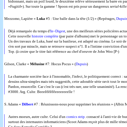
bidonnant, mais un poil lourd, le deuxième relève sérieusement la barre en pa
«Fugitif»). Sur toute la gamme ! Spoon est pris pour un dangereux
serial-kille
Mezzomo, Lapière «
Luka
#5 : Une balle dans la tête (1/2) » (Repérages,
Dupui
Déjà remarquée du temps d'
In~Digest
, une des meilleurs séries policières actu
Cette nouvelle
histoire complète
(par paire d'albums) met le personnage un to
Un des travaux de Luka, basé sur la banlieue, est adapté au cinéma. Le soir de 
s'en sort par miracle, mais se retrouve suspect n°1. Il a l'intime conviction 
Top. (à croire que le titre fait référence au chef d'oeuvre de John Woo [P-)
Gilson, Clarke «
Mélusine
#7: Hocus Pocus » (
Dupuis
)
La charmante sorcière face à l'innomable, l'infect, le politiquement correct : 
dessins ultra-simples mais très suggestifs, cette adorable série ravit tout le mo
Pardon, ensorcelle. Car c'est le cas (c'est très rare, une telle unanimité). La 
#3000. Arg. Culte. Beeeêêêêêêeeeeeeeelle !
S. Adams «
Dilbert
#7 : Réunissons-nous pour supprimer les réunions » (Albin 
Autres moeurs, autre culte. Celui d'un
comics strip
. consacré à l'anti-vie de b
surtout des internautes informaticiens (Scoot Adams reçoit plus de mille témoig
C+ dans Samedie Comédie ?