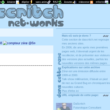
r
éclairer
déplier
sans anim
RAZ
écouter
s'abonner
m'écrire
Mais où suis-je donc ?
Cette section de dascritch.net regroupe
38
zérø
@ß¤
mes anciens sites.
En 2006, dix ans après mes premières
pages web, il devenait urgent de les
recollecter, et de présenter aux visiteurs
des versions plus actuelles, parfois les
nouvelles versions des mêmes pages.
~~~~~~~~~~~~~~~~~~~~~~~~~~~
Explications sur cette archive
Zérø est une émission diffusée entre
1999 et 2000.
Talk-show millénariste, il faisait un pied
de nez au Grand Bug en chroniquant les
nouvelles cultures.
Plus d'infos ici
URL originale de cette page:
http://xaviermd.free.fr/zero
DaScritch
Futurologue Consultant