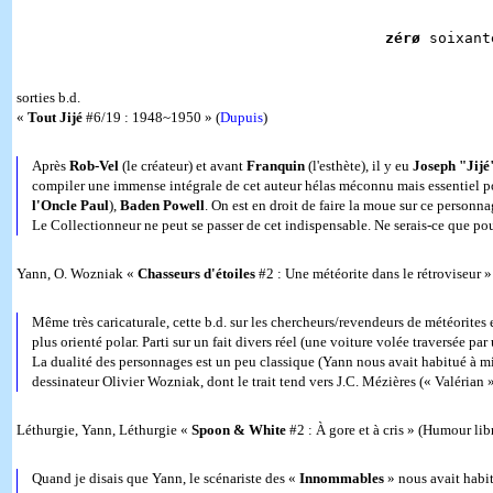
zérø
soixant
sorties b.d.
«
Tout Jijé
#6/19 : 1948~1950 » (
Dupuis
)
Après
Rob-Vel
(le créateur) et avant
Franquin
(l'esthète), il y eu
Joseph "Jijé
compiler une immense intégrale de cet auteur hélas méconnu mais essentiel po
l'Oncle Paul
),
Baden Powell
. On est en droit de faire la moue sur ce personnag
Le Collectionneur ne peut se passer de cet indispensable. Ne serais-ce que pou
Yann, O. Wozniak «
Chasseurs d'étoiles
#2 : Une météorite dans le rétroviseur 
Même très caricaturale, cette b.d. sur les chercheurs/revendeurs de météorites 
plus orienté polar. Parti sur un fait divers réel (une voiture volée traversée 
La dualité des personnages est un peu classique (Yann nous avait habitué à mieu
dessinateur Olivier Wozniak, dont le trait tend vers J.C. Mézières (« Valérian »
Léthurgie, Yann, Léthurgie «
Spoon & White
#2 : À gore et à cris » (Humour lib
Quand je disais que Yann, le scénariste des «
Innommables
» nous avait habitu