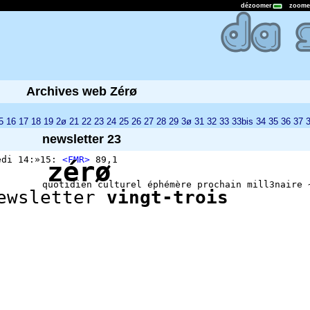
dézoomer
zoome
Archives web Zérø
5
16
17
18
19
2ø
21
22
23
24
25
26
27
28
29
3ø
31
32
33
33bis
34
35
36
37
newsletter 23
redi 14:»15:
<FMR>
89,1
zérø
quotidien culturel éphémère prochain mill3naire 
ewsletter
vingt-trois