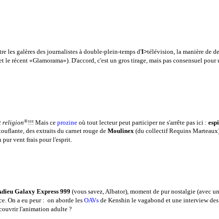
tre les galères des journalistes à double-plein-temps d'
I>
télévision, la manière de d
 le récent «Glamorama»). D'accord, c'est un gros tirage, mais pas consensuel pour
®
t religion
!!! Mais ce
prozine
où tout lecteur peut participer ne s'arrête pas ici :
esp
ouflante, des extraits du carnet rouge de
Moulinex
(du collectif Requins Marteaux)
pur vent frais pour l'esprit.
dieu Galaxy Express 999
(vous savez, Albator), moment de pur nostalgie (avec un
ce. On a eu peur : on aborde les
OAVs
de Kenshin le vagabond et une interview de
couvrir l'animation adulte ?