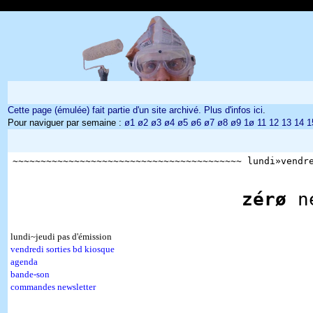
Cette page (émulée) fait partie d'un site archivé. Plus d'infos ici
.
Pour naviguer par semaine :
ø1
ø2
ø3
ø4
ø5
ø6
ø7
ø8
ø9
1ø
11
12
13
14
1
~~~~~~~~~~~~~~~~~~~~~~~~~~~~~~~~~~~~~~~~~ lundi»vend
zérø
n
lundi~jeudi pas d'émission
vendredi sorties bd kiosque
agenda
bande-son
commandes newsletter