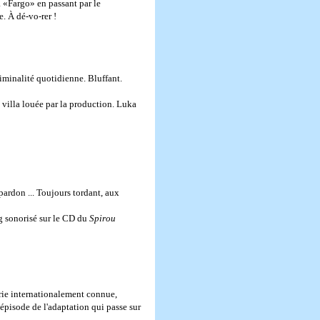
à «Fargo» en passant par le
. À dé-vo-rer !
criminalité quotidienne. Bluffant.
a villa louée par la production. Luka
pardon ... Toujours tordant, aux
ag sonorisé sur le CD du
Spirou
série internationalement connue,
 épisode de l'adaptation qui passe sur