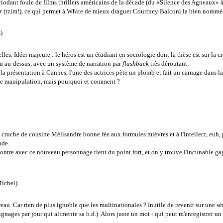
riodant foule de films thrillers américains de la décade (du «Silence des Agneaux» 
r
(tzim!), ce qui permet à White de mieux draguer Courtney Balconi la bien nommée
s
)
elles. Idéer majeure : le héros est un étudiant en sociologie dont la thèse est sur la 
n au-dessus, avec un système de narration par
flashback
très déroutant.
la présentation à Cannes, l'une des actrices pète un plomb et fait un carnage dans l
d'une manipulation, mais pourquoi et comment ?
sa cruche de cousine Mélisandre bonne fée aux formules mièvres et à l'intellect, euh, 
nde.
rencontre avec ce nouveau personnage tient du point fort, et on y trouve l'incunable g
Michel)
ureau. Car rien de plus ignoble que les multinationales ? Inutile de revenir sur une 
nages par jour qui alimente sa b.d.). Alors juste un mot : qui peut m'enregistrer un