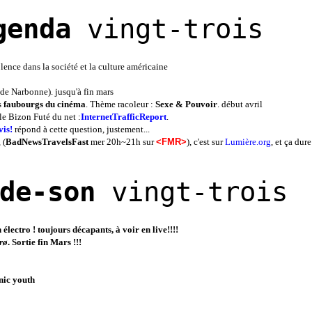
genda
vingt-trois
olence dans la société et la culture américaine
 de Narbonne). jusqu'à fin mars
s
faubourgs du cinéma
. Thème racoleur :
Sexe & Pouvoir
. début avril
rle Bizon Futé du net :
InternetTrafficReport
.
vis!
répond à cette question, justement...
, (
BadNewsTravelsFast
mer 20h~21h sur
<FMR>
), c'est sur
Lumière.org
, et ça dure
de-son
vingt-trois
électro ! toujours décapants, à voir en live!!!!
rø
. Sortie fin Mars !!!
onic youth