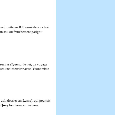
evenir vite un
DJ
bourré de succès et
 un sou ou franchement parigot-
ionnite aïgue
sur le net, un voyage
 et une interview avec l'économiste
 zoli dossier sur
Lamu)
, qui pourrait
s
Quay brothers
, animateurs