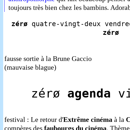
toujours très bien chez les bambins. Adorab
zérø
quatre-vingt-deux vendre
zérø
fausse sortie à la Brune Gaccio
(mauvaise blague)
zérø
agenda
vi
festival : Le retour d'
Extrême cinéma
à la
C
compères des
faubourgs du cinéma
. Thème