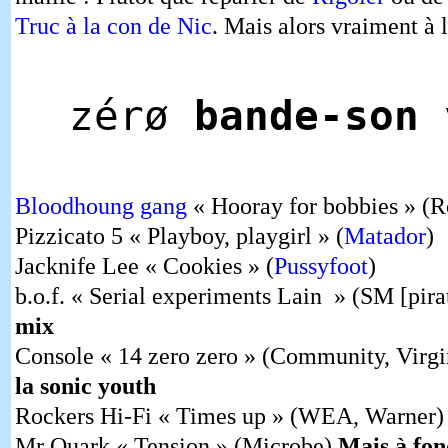
Truc à la con de Nic
. Mais alors vraiment à 
zérø
bande-son
v
Bloodhoung gang
« Hooray for bobbies » (R
Pizzicato 5 « Playboy, playgirl » (
Matador
)
Jacknife Lee « Cookies » (
Pussyfoot
)
b.o.f. « Serial experiments Lain » (SM [pira
mix
Console « 14 zero zero » (Community, Virg
la sonic youth
Rockers Hi-Fi « Times up » (WEA, Warner)
Mr Quark « Tension » (Microbe)
Mais à fon