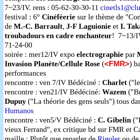
7~23/IV. rens : 05-62-30-30-11
cinetls1@clu
festival : 6°
Cinéféerie
sur le thème de "Con
de
M.-C. Barrault
,
J-F Laguionie
et
I. Ta
troubadours en cadre enchanteur
! 7~13/I
71-24-00
soirée : mer12/IV expo
electrographie
par
<FMR>
Invasion Planète/Cellule Rose
(
) b
performances
rencontre : ven 7/IV Bédéciné :
Charlet
("le
rencontre : ven21/IV Bédéciné:
Wazem
("Br
Dupuy
("La théorie des gens seuls") tous da
Humanos
rencontre : ven5/V Bédéciné :
C. Gibelin
("
vieux Ferrand", ex critique bd sur FMR et C
maille : Plutôt que reparler de
Rigoler
ou d