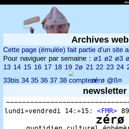
dé
Archives web
Cette page (émulée) fait partie d'un site ar
Pour naviguer par semaine :
ø1
ø2
ø3
13
14
15
16
17
18
19
2ø
21
22
23
24
33bis
34
35
36
37
38
zérø
@ß¤
newsletter
~~~~~~~~~~~~~~~~~~~~~~~~~~~~~~
lundi»vendredi 14:»15:
<FMR>
89
zérø
quotidien culturel éphémè