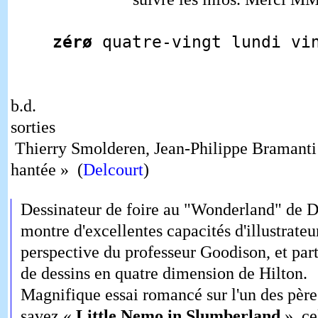
zérø
quatre-vingt lundi vi
b.d.
sorties
Thierry Smolderen, Jean-Philippe Bramant
hantée » (
Delcourt
)
Dessinateur de foire au "Wonderland" de De
montre d'excellentes capacités d'illustrateur
perspective du professeur Goodison, et par
de dessins en quatre dimension de Hilton.
Magnifique essai romancé sur l'un des pèr
savez «
Little Nemo in Slumberland
», ce