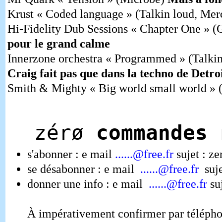
Krust « Coded language » (Talkin loud, Mer
Hi-Fidelity Dub Sessions « Chapter One » 
pour le grand calme
Innerzone orchestra « Programmed » (Talki
Craig fait pas que dans la techno de Detro
Smith & Mighty « Big world small world » 
zérø
commandes
n
s'abonner : e mail
......@free.fr
sujet : ze
se désabonner : e mail
......@free.fr
suje
donner une info : e mail
......@free.fr
suj
À impérativement confirmer par télépho