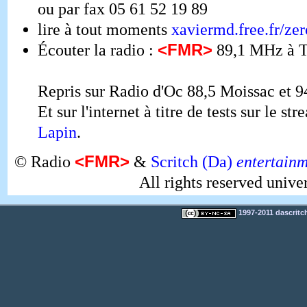
ou par fax 05 61 52 19 89
lire à tout moments
xaviermd.free.fr/zer
<FMR>
Écouter la radio :
89,1 MHz à T
Repris sur Radio d'Oc 88,5 Moissac et 
Et sur l'internet à titre de tests sur le s
Lapin
.
<FMR>
© Radio
&
Scritch (Da)
entertain
All rights reserved unive
1997-2011 dascritch