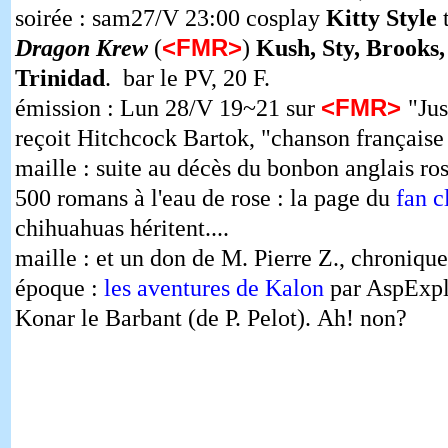
soirée : sam27/V 23:00 cosplay
Kitty Style
t
<FMR>
Dragon Krew
(
)
Kush, Sty, Brooks,
Trinidad
. bar le PV, 20 F.
<FMR>
émission : Lun 28/V 19~21 sur
"Jus
reçoit Hitchcock Bartok, "chanson français
maille : suite au décès du bonbon anglais ros
500 romans à l'eau de rose : la page du
fan c
chihuahuas héritent....
maille : et un don de M. Pierre Z., chroniqu
époque :
les aventures de Kalon
par AspExpl
Konar le Barbant (de P. Pelot). Ah! non?