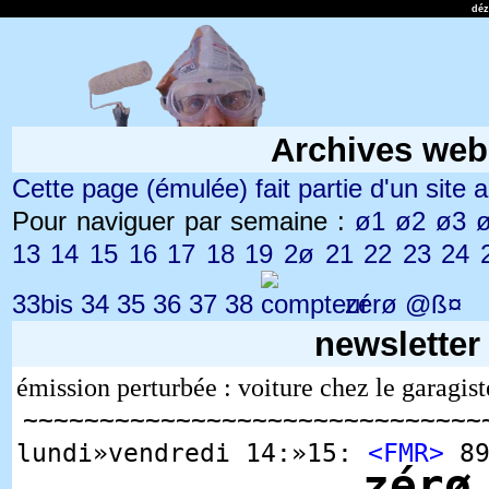
dé
Archives web
Cette page (émulée) fait partie d'un site ar
Pour naviguer par semaine :
ø1
ø2
ø3
13
14
15
16
17
18
19
2ø
21
22
23
24
33bis
34
35
36
37
38
zérø
@ß¤
newsletter
émission perturbée : voiture chez le garagist
~~~~~~~~~~~~~~~~~~~~~~~~~~~~~~
lundi»vendredi 14:»15:
<FMR>
89
zérø