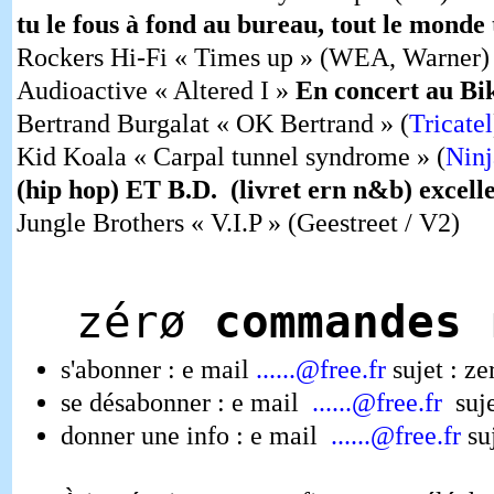
tu le fous à fond au bureau, tout le monde 
Rockers Hi-Fi « Times up » (WEA, Warner)
Audioactive « Altered I »
En concert au Bi
Bertrand Burgalat « OK Bertrand » (
Tricatel
Kid Koala « Carpal tunnel syndrome » (
Ninj
(hip hop) ET B.D. (livret ern n&b) excell
Jungle Brothers « V.I.P » (Geestreet / V2)
zérø
commandes
n
s'abonner : e mail
......@free.fr
sujet : ze
se désabonner : e mail
......@free.fr
suje
donner une info : e mail
......@free.fr
suj