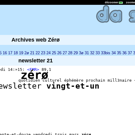
dézoomer
zoome
Archives web Zérø
5
16
17
18
19
2ø
21
22
23
24
25
26
27
28
29
3ø
31
32
33
33bis
34
35
36
37
newsletter 21
redi 14:»15:
<FMR>
89,1
zérø
quotidien culturel éphémère prochain mill3naire 
ewsletter
vingt-et-un
nte-et-douze vendredi trois mars
zérø