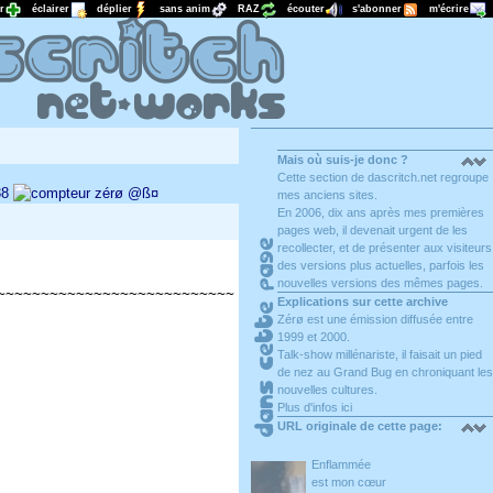
r
éclairer
déplier
sans anim
RAZ
écouter
s'abonner
m'écrire
Mais où suis-je donc ?
Cette section de dascritch.net regroupe
38
zérø
@ß¤
mes anciens sites.
En 2006, dix ans après mes premières
pages web, il devenait urgent de les
recollecter, et de présenter aux visiteurs
des versions plus actuelles, parfois les
nouvelles versions des mêmes pages.
~~~~~~~~~~~~~~~~~~~~~~~~~~~
Explications sur cette archive
Zérø est une émission diffusée entre
1999 et 2000.
Talk-show millénariste, il faisait un pied
de nez au Grand Bug en chroniquant les
nouvelles cultures.
Plus d'infos ici
URL originale de cette page:
http://xaviermd.free.fr/zero
Enflammée
est mon cœur