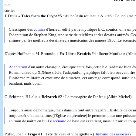
b.d.
sorties
J. Davis «
Tales from the Crypt
#5 : Au boût du rouleau » & « #6 : Coucou me r
Classiques des
comics
d'horreur, édité par le mythique E.C. comics, on a un pe
l'adaptation de Stephen King, une série de téléfilms et des dessins-animés. O
animée par les meilleurs dessinateurs américains des années 1950. Le scénario 
D'après Hoffmann, M. Rotundo «
Ex-Libris Eroticis
#4 : Soeur Monika » (Albi
Adaptation
d'un autre classique, érotique cette fois, cette b.d. s'adresse bie
Roman chaud du XIXème siècle, l'adaptation graphique fait bien souvent rire 
l'uniforme militaire et exotisme de situation, cet ouvrage correspond surtout 
bandant, mais bon...
G. Schimpp, H.Lalia «
Belzarek
#2 : La messagère de l'enfer » (Albin Michel)
Toujours aussi démoniaque, mais dans un tout autre registre, l'histoire de ce m
toujours être humain, tous (l'Église en première) le prennent pour une puissan
en train de naître en lui.Le
scénario
de base est excellent, mais je n'arrive touj
Ptiluc, Joan «
Frigo
#1 : Tête de veau et vinaigrette » (
Humanoïdes associés
)