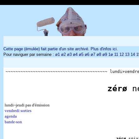
Cette page (émulée) fait partie d'un site archivé. Plus d'infos ici
.
Pour naviguer par semaine :
ø1
ø2
ø3
ø4
ø5
ø6
ø7
ø8
ø9
1ø
11
12
13
14
1
~~~~~~~~~~~~~~~~~~~~~~~~~~~~~~~~~~~~~~~~~ lundi»vend
zérø
n
lundi~jeudi pas d'émission
vendredi sorties
agenda
bande-son
zérø
soixa