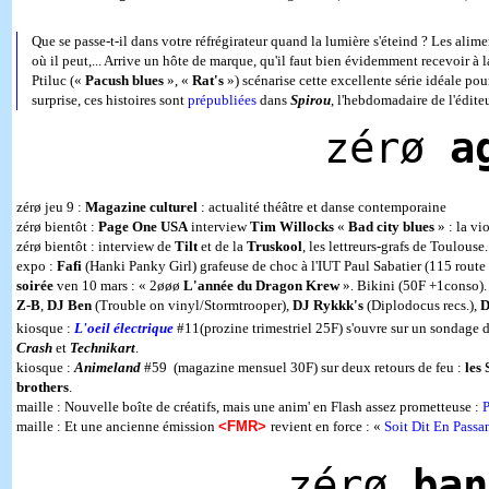
Que se passe-t-il dans votre réfrégirateur quand la lumière s'éteind ? Les alimen
où il peut,... Arrive un hôte de marque, qu'il faut bien évidemment recevoir à l
Ptiluc («
Pacush blues
», «
Rat's
») scénarise cette excellente série idéale pou
surprise, ces histoires sont
prépubliées
dans
Spirou
, l'hebdomadaire de l'édite
zérø
a
zérø jeu 9 :
Magazine culturel
: actualité théâtre et danse contemporaine
zérø bientôt :
Page One
USA
interview
Tim Willocks
«
Bad city blues
» : la vi
zérø bientôt : interview de
Tilt
et de la
Truskool
, les lettreurs-grafs de Toulouse.
expo :
Fafi
(Hanki Panky Girl) grafeuse de choc à l'IUT Paul Sabatier (115 rout
soirée
ven 10 mars : « 2øøø
L'année du Dragon Krew
». Bikini (50F +1conso).
Z-B
,
DJ
Ben
(Trouble on vinyl/Stormtrooper),
DJ
Rykkk's
(Diplodocus recs.),
D
kiosque :
L'oeil électrique
#11(prozine trimestriel 25F) s'ouvre sur un sondage 
Crash
et
Technikart
.
kiosque :
Animeland
#59 (magazine mensuel 30F) sur deux retours de feu :
les
brothers
.
maille : Nouvelle boîte de créatifs, mais une anim' en Flash assez prometteuse :
P
maille : Et une ancienne émission
<FMR>
revient en force : «
Soit Dit En Passa
zérø
ban