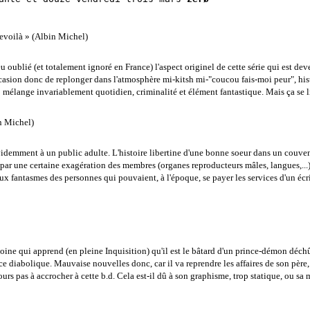
evoilà » (Albin Michel)
u oublié (et totalement ignoré en France) l'aspect originel de cette série qui est d
ccasion donc de replonger dans l'atmosphère mi-kitsh mi-"coucou fais-moi peur", hist
mélange invariablement quotidien, criminalité et élément fantastique. Mais ça se li
n Michel)
n évidemment à un public adulte. L'histoire libertine d'une bonne soeur dans un couv
par une certaine exagération des membres (organes reproducteurs mâles, langues,...
aux fantasmes des personnes qui pouvaient, à l'époque, se payer les services d'un éc
oine qui apprend (en pleine Inquisition) qu'il est le bâtard d'un prince-démon déchû
ce diabolique. Mauvaise nouvelles donc, car il va reprendre les affaires de son père
ours pas à accrocher à cette b.d. Cela est-il dû à son graphisme, trop statique, ou sa