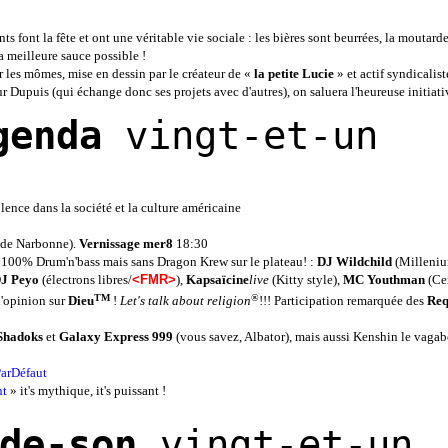
ts font la fête et ont une véritable vie sociale : les bières sont beurrées, la moutarde
a meilleure sauce possible !
r les mômes, mise en dessin par le créateur de «
la petite Lucie
» et actif syndicaliste
ur Dupuis (qui échange donc ses projets avec d'autres), on saluera l'heureuse initiati
genda
vingt-et-un
olence dans la société et la culture américaine
e de Narbonne).
Vernissage mer8
18:30
 100% Drum'n'bass mais sans Dragon Krew sur le plateau! :
DJ
Wildchild
(Milleniu
J
Peyo
(électrons libres/
<FMR>
),
Kapsaïcine
live
(Kitty style),
MC
Youthman
(Cen
TM
®
d'opinion sur
Dieu
!
Let's talk about religion
!!! Participation remarquée des
Req
 Shadoks
et
Galaxy Express 999
(vous savez, Albator), mais aussi Kenshin le vaga
arDéfaut
nt
» it's mythique, it's puissant !
de-son
vingt-et-un