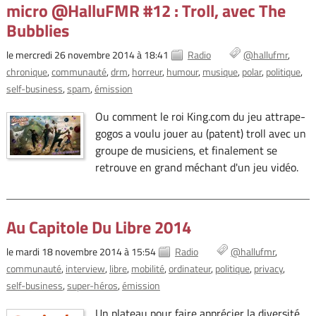
micro @HalluFMR #12 : Troll, avec The
Bubblies
le mercredi 26 novembre 2014 à 18:41
Radio
@hallufmr
chronique
communauté
drm
horreur
humour
musique
polar
politique
self-business
spam
émission
Ou comment le roi King.com du jeu attrape-
gogos a voulu jouer au (patent) troll avec un
groupe de musiciens, et finalement se
retrouve en grand méchant d'un jeu vidéo.
Au Capitole Du Libre 2014
le mardi 18 novembre 2014 à 15:54
Radio
@hallufmr
communauté
interview
libre
mobilité
ordinateur
politique
privacy
self-business
super-héros
émission
Un plateau pour faire apprécier la diversité