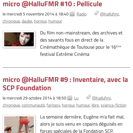
micro @HalluFMR #10 : Pellicule
le mercredi 5 novembre 2014 à 18:40
Radio
@hallufmr
chronique
daube
horreur
humour
Du film non-mainstream, des archives et
des savants fous en direct de la
Cinémathèque de Toulouse pour le 16
ème
festival Extrême Cinéma
micro @HalluFMR #9 : Inventaire, avec la
SCP Foundation
le mercredi 29 octobre 2014 à 18:50
Lu
@hallufmr
chronique
communauté
fantasy
horreur
humour
libre
science-fiction
La semaine dernière, Eugène m'a fait mal,
alors je suis venu en copains déguisés en
forces spéciales de la Fondation SCP.