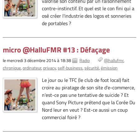
valorisé son contenu par un raisonnement
contre-instinctif. Et quel est le con fini qui a
osé créer l'industrie des logos et sonneries
de portables ?
micro @HalluFMR #13 : Défaçage
le mercredi 3 décembre 2014 à 18:38
Radio
@hallufmr
chronique
ordinateur
privacy
self-business
sécurité
émission
Le jour ou le TFC (le club de foot local) fait
croire au piratage de son site d'e-commerce,
n'est-ce pas une tentative de suicide ? Et
quand Sony Picture prétend que la Corée Du
Nord leur en veut ? Est-ce aussi un coup
commercial foiré ?