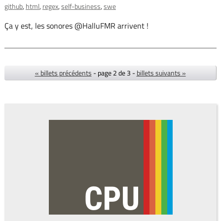
github
html
regex
self-business
swe
Ça y est, les sonores @HalluFMR arrivent !
« billets précédents
- page 2 de 3 -
billets suivants »