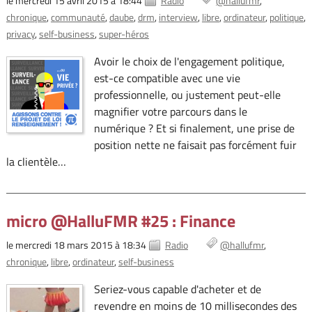
le mercredi 15 avril 2015 à 18:44
Radio
@hallufmr
chronique
communauté
daube
drm
interview
libre
ordinateur
politique
privacy
self-business
super-héros
Avoir le choix de l'engagement politique,
est-ce compatible avec une vie
professionnelle, ou justement peut-elle
magnifier votre parcours dans le
numérique ? Et si finalement, une prise de
position nette ne faisait pas forcément fuir
la clientèle…
micro @HalluFMR #25 : Finance
le mercredi 18 mars 2015 à 18:34
Radio
@hallufmr
chronique
libre
ordinateur
self-business
Seriez-vous capable d'acheter et de
revendre en moins de 10 millisecondes des